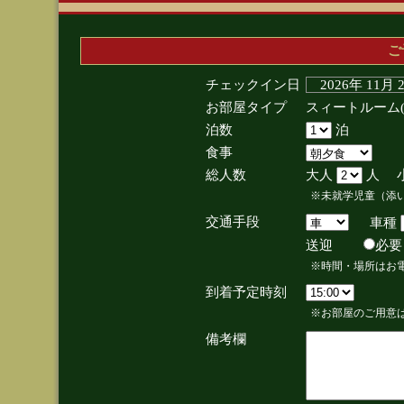
ご
チェックイン日
2026年 11月
お部屋タイプ
スィートルーム
泊数
泊
食事
総人数
大人
人 
※未就学児童（添
交通手段
車種
送迎
必
※時間・場所はお
到着予定時刻
※お部屋のご用意は
備考欄