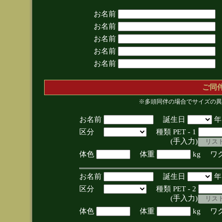
お名前
お名前
お名前
お名前
お名前
ご同
※多頭同伴の場合でサイズの異
お名前
誕生日
区分
種類 PET - 1
(手入力)
体色
体重
kg ワ
お名前
誕生日
区分
種類 PET - 2
(手入力)
体色
体重
kg ワ