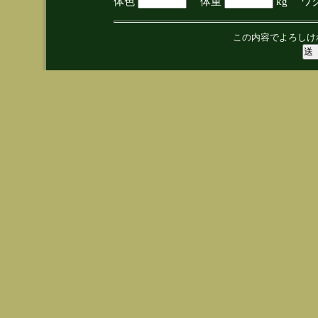
体色
体重
kg ワ
この内容でよろしけ