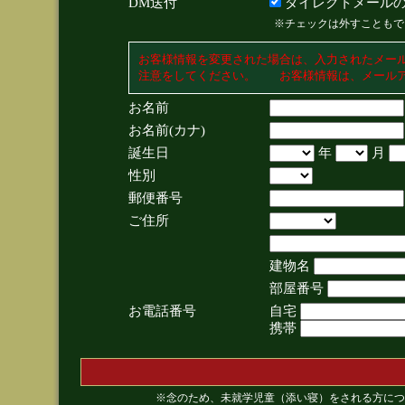
DM送付
ダイレクトメールの
※チェックは外すこともで
お客様情報を変更された場合は、入力されたメー
注意をしてください。 お客様情報は、メールア
お名前
お名前(カナ)
誕生日
年
月
性別
郵便番号
ご住所
建物名
部屋番号
お電話番号
自宅
携帯
※念のため、未就学児童（添い寝）をされる方につ