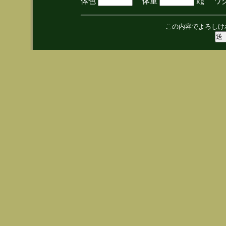
体色
体重
kg ワ
この内容でよろしけ