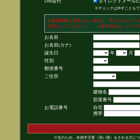
DM送付
ダイレクトメールの
※チェックは外すこともで
お客様情報を変更された場合は、入力されたメー
注意をしてください。 お客様情報は、メールア
お名前
お名前(カナ)
誕生日
年
月
性別
郵便番号
ご住所
建物名
部屋番号
お電話番号
自宅
携帯
※念のため、未就学児童（添い寝）をされる方につ