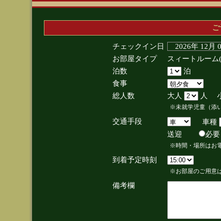
ご
チェックイン日
2026年 12月
お部屋タイプ
スィートルーム
泊数
泊
食事
総人数
大人
人 
※未就学児童（添
交通手段
車種
送迎
必
※時間・場所はお
到着予定時刻
※お部屋のご用意は
備考欄