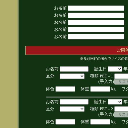
お名前
お名前
お名前
お名前
お名前
ご同
※多頭同伴の場合でサイズの異
お名前
誕生日
区分
種類 PET - 1
(手入力)
体色
体重
kg ワ
お名前
誕生日
区分
種類 PET - 2
(手入力)
体色
体重
kg ワ