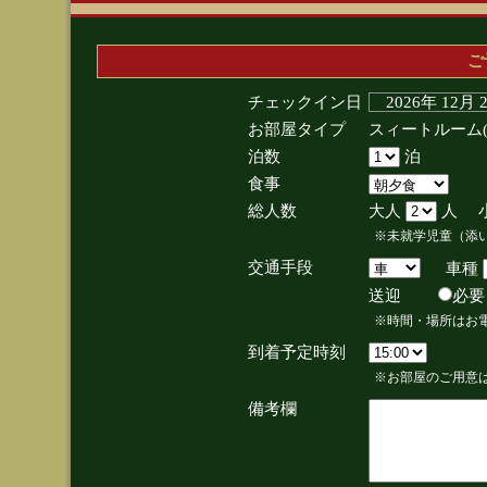
ご
チェックイン日
2026年 12月
お部屋タイプ
スィートルーム
泊数
泊
食事
総人数
大人
人 
※未就学児童（添
交通手段
車種
送迎
必
※時間・場所はお
到着予定時刻
※お部屋のご用意は
備考欄