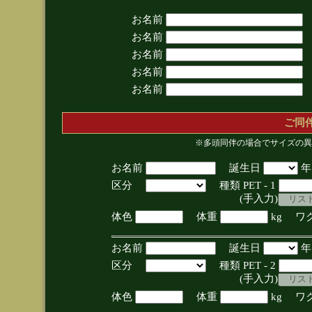
お名前
お名前
お名前
お名前
お名前
ご同
※多頭同伴の場合でサイズの異
お名前
誕生日
区分
種類 PET - 1
(手入力)
体色
体重
kg ワ
お名前
誕生日
区分
種類 PET - 2
(手入力)
体色
体重
kg ワ