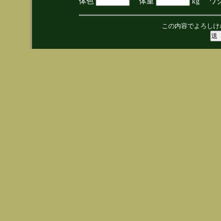
体色
体重
kg ワ
この内容でよろしけ