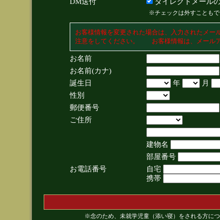
DM送付
ダイレクトメールの
※チェックは外すこともで
お客様情報を変更された場合は、入力されたメー
注意をしてください。 お客様情報は、メールア
お名前
お名前(カナ)
誕生日
年
月
性別
郵便番号
ご住所
建物名
部屋番号
お電話番号
自宅
携帯
※念のため、未就学児童（添い寝）をされる方につ