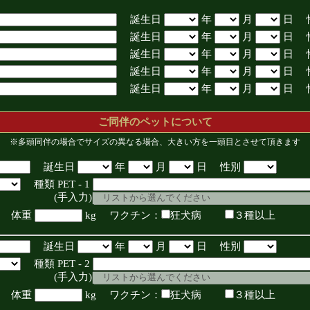
誕生日
年
月
日 
誕生日
年
月
日 
誕生日
年
月
日 
誕生日
年
月
日 
誕生日
年
月
日 
ご同伴のペットについて
※多頭同伴の場合でサイズの異なる場合、大きい方を一頭目とさせて頂きます
誕生日
年
月
日 性別
種類 PET - 1
入力)
体重
kg ワクチン：
狂犬病
３種以上
誕生日
年
月
日 性別
種類 PET - 2
入力)
体重
kg ワクチン：
狂犬病
３種以上