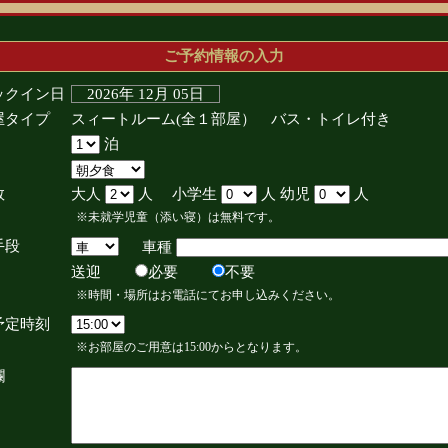
ご予約情報の入力
ックイン日
2026年 12月 05日
屋タイプ
スィートルーム(全１部屋） バス・トイレ付き
泊
数
大人
人 小学生
人 幼児
人
※未就学児童（添い寝）は無料です。
手段
車種
送迎
必要
不要
※時間・場所はお電話にてお申し込みください。
予定時刻
※お部屋のご用意は15:00からとなります。
欄