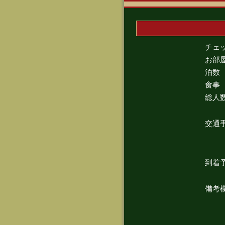
チェ
お部
泊数
食事
総人
交通
到着
備考