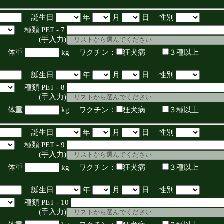
誕生日
年
月
日 性別
種類 PET - 7
入力)
体重
kg ワクチン：
狂犬病
３種以上
誕生日
年
月
日 性別
種類 PET - 8
入力)
体重
kg ワクチン：
狂犬病
３種以上
誕生日
年
月
日 性別
種類 PET - 9
入力)
体重
kg ワクチン：
狂犬病
３種以上
誕生日
年
月
日 性別
種類 PET - 10
入力)