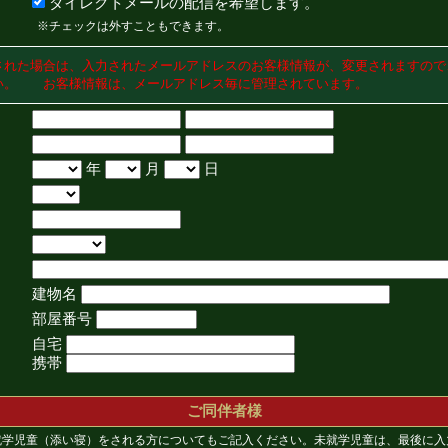
ダイレクトメールの配信を希望します。
※チェックは外すこともできます。
された場合は、入力されたメールアドレスのお客様情報が、変更されますので
い。 お客様情報は、メールアドレス毎に管理されています。
年
月
日
建物名
部屋番号
自宅
携帯
ご同伴者様
就学児童（添い寝）をされる方についてもご記入ください。未就学児童は、最後に入