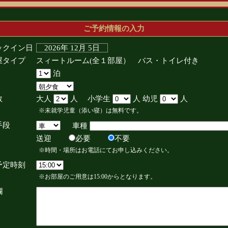
ご予約情報の入力
ックイン日
2026年 12月 5日
屋タイプ
スィートルーム(全１部屋） バス・トイレ付き
泊
数
大人
人 小学生
人 幼児
人
※未就学児童（添い寝）は無料です。
手段
車種
送迎
必要
不要
※時間・場所はお電話にてお申し込みください。
予定時刻
※お部屋のご用意は15:00からとなります。
欄