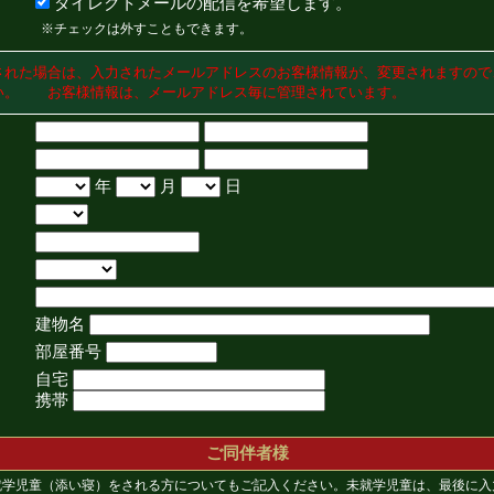
ダイレクトメールの配信を希望します。
※チェックは外すこともできます。
された場合は、入力されたメールアドレスのお客様情報が、変更されますので
い。 お客様情報は、メールアドレス毎に管理されています。
年
月
日
建物名
部屋番号
自宅
携帯
ご同伴者様
就学児童（添い寝）をされる方についてもご記入ください。未就学児童は、最後に入