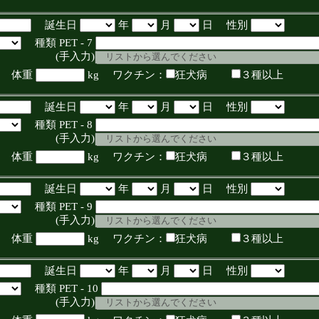
誕生日
年
月
日 性別
種類 PET - 7
入力)
体重
kg ワクチン：
狂犬病
３種以上
誕生日
年
月
日 性別
種類 PET - 8
入力)
体重
kg ワクチン：
狂犬病
３種以上
誕生日
年
月
日 性別
種類 PET - 9
入力)
体重
kg ワクチン：
狂犬病
３種以上
誕生日
年
月
日 性別
種類 PET - 10
入力)