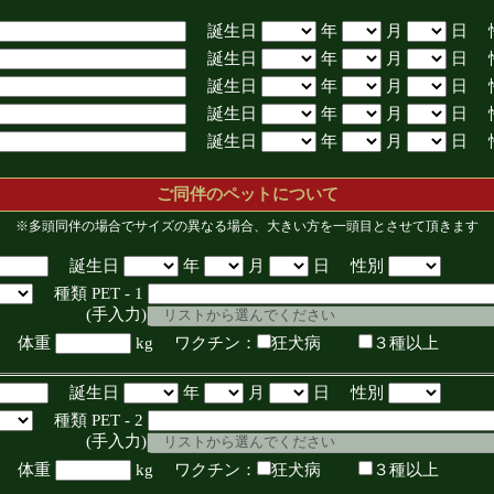
誕生日
年
月
日 
誕生日
年
月
日 
誕生日
年
月
日 
誕生日
年
月
日 
誕生日
年
月
日 
ご同伴のペットについて
※多頭同伴の場合でサイズの異なる場合、大きい方を一頭目とさせて頂きます
誕生日
年
月
日 性別
種類 PET - 1
入力)
体重
kg ワクチン：
狂犬病
３種以上
誕生日
年
月
日 性別
種類 PET - 2
入力)
体重
kg ワクチン：
狂犬病
３種以上