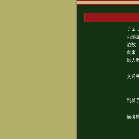
チェ
お部
泊数
食事
総人
交通
到着
備考