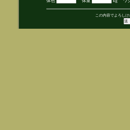
体色
体重
kg ワ
この内容でよろしけ