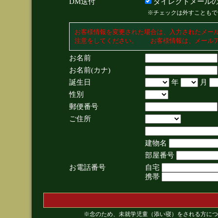
DM送付
ダイレクトメールの
※チェックは外すこともで
お客様情報を変更された場合は、入力されたメー
注意をしてください。 お客様情報は、メールア
お名前
お名前(カナ)
誕生日
年
月
性別
郵便番号
ご住所
建物名
部屋番号
お電話番号
自宅
携帯
※念のため、未就学児童（添い寝）をされる方につ