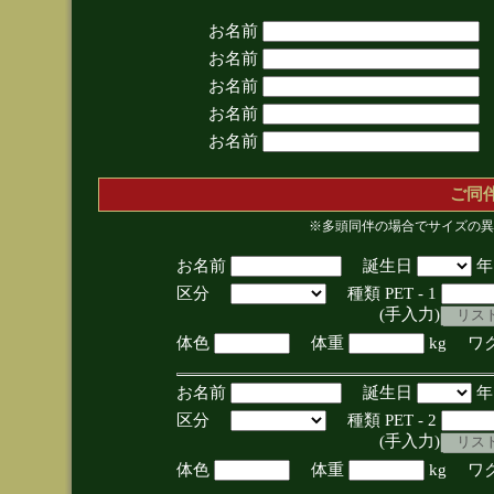
お名前
お名前
お名前
お名前
お名前
ご同
※多頭同伴の場合でサイズの異
お名前
誕生日
区分
種類 PET - 1
(手入力)
体色
体重
kg ワ
お名前
誕生日
区分
種類 PET - 2
(手入力)
体色
体重
kg ワ