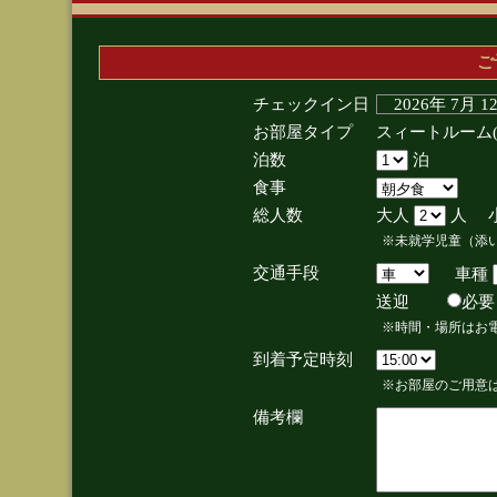
ご
チェックイン日
2026年 7月 
お部屋タイプ
スィートルーム
泊数
泊
食事
総人数
大人
人 
※未就学児童（添
交通手段
車種
送迎
必
※時間・場所はお
到着予定時刻
※お部屋のご用意は
備考欄