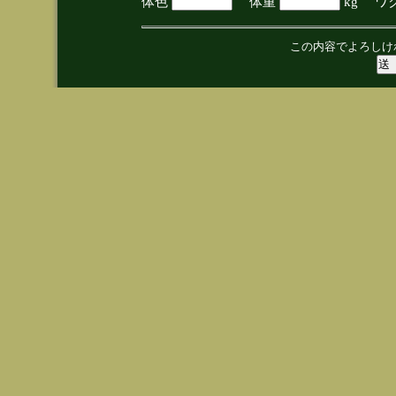
体色
体重
kg ワ
この内容でよろしけ