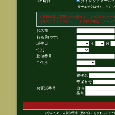
DM送付
ダイレクトメールの
※チェックは外すこともで
お客様情報を変更された場合は、入力されたメー
注意をしてください。 お客様情報は、メールア
お名前
お名前(カナ)
誕生日
年
月
性別
郵便番号
ご住所
建物名
部屋番号
お電話番号
自宅
携帯
※念のため、未就学児童（添い寝）をされる方につ