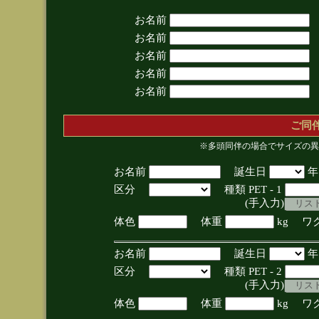
お名前
お名前
お名前
お名前
お名前
ご同
※多頭同伴の場合でサイズの異
お名前
誕生日
区分
種類 PET - 1
(手入力)
体色
体重
kg ワ
お名前
誕生日
区分
種類 PET - 2
(手入力)
体色
体重
kg ワ