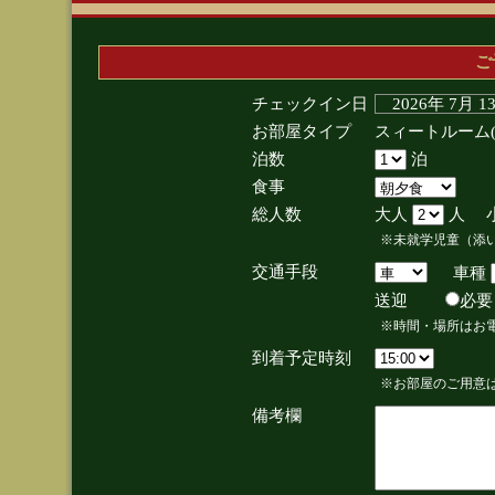
ご
チェックイン日
2026年 7月 
お部屋タイプ
スィートルーム
泊数
泊
食事
総人数
大人
人 
※未就学児童（添
交通手段
車種
送迎
必
※時間・場所はお
到着予定時刻
※お部屋のご用意は
備考欄