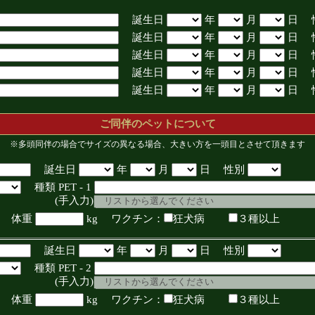
誕生日
年
月
日 
誕生日
年
月
日 
誕生日
年
月
日 
誕生日
年
月
日 
誕生日
年
月
日 
ご同伴のペットについて
※多頭同伴の場合でサイズの異なる場合、大きい方を一頭目とさせて頂きます
誕生日
年
月
日 性別
種類 PET - 1
入力)
体重
kg ワクチン：
狂犬病
３種以上
誕生日
年
月
日 性別
種類 PET - 2
入力)
体重
kg ワクチン：
狂犬病
３種以上