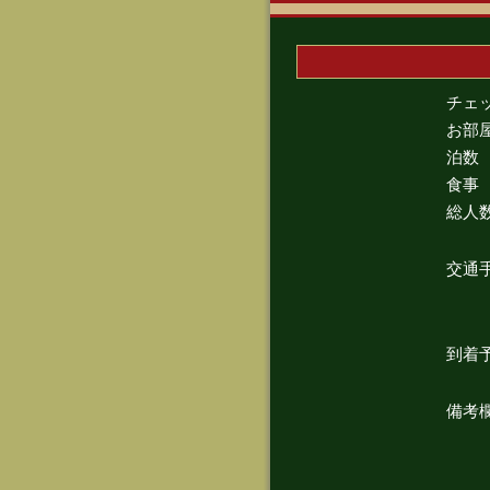
チェ
お部
泊数
食事
総人
交通
到着
備考