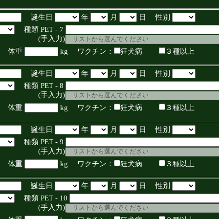
誕生日
年
月
日 性別
種類 PET - 7
入力)
体重
kg ワクチン：
狂犬病
３種以上
誕生日
年
月
日 性別
種類 PET - 8
入力)
体重
kg ワクチン：
狂犬病
３種以上
誕生日
年
月
日 性別
種類 PET - 9
入力)
体重
kg ワクチン：
狂犬病
３種以上
誕生日
年
月
日 性別
種類 PET - 10
入力)