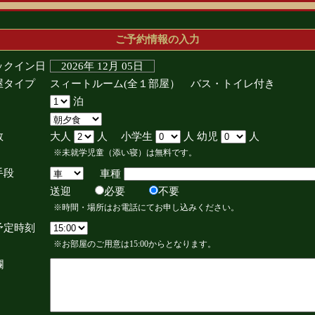
ご予約情報の入力
ックイン日
2026年 12月 05日
屋タイプ
スィートルーム(全１部屋） バス・トイレ付き
泊
数
大人
人 小学生
人 幼児
人
※未就学児童（添い寝）は無料です。
手段
車種
送迎
必要
不要
※時間・場所はお電話にてお申し込みください。
予定時刻
※お部屋のご用意は15:00からとなります。
欄