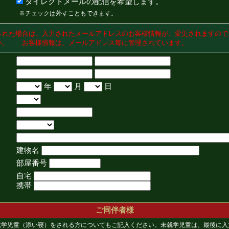
ダイレクトメールの配信を希望します。
※チェックは外すこともできます。
された場合は、入力されたメールアドレスのお客様情報が、変更されますので
い。 お客様情報は、メールアドレス毎に管理されています。
年
月
日
建物名
部屋番号
自宅
携帯
ご同伴者様
就学児童（添い寝）をされる方についてもご記入ください。未就学児童は、最後に入