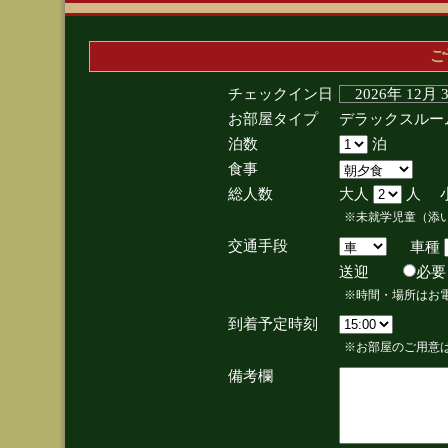
ご
チェックイン日
2026年 12月
お部屋タイプ
デラックスルー
泊数
泊
食事
総人数
大人
人 
※未就学児童（添
交通手段
車種
送迎
必
※時間・場所はお
到着予定時刻
※お部屋のご用意は
備考欄