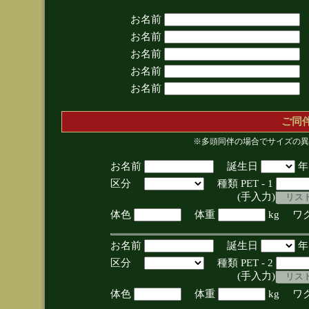
お名前
お名前
お名前
お名前
お名前
ご同
※多頭同伴の場合でサイズの異
お名前
誕生日
区分
種類 PET - 1
(手入力)
体色
体重
kg ワ
お名前
誕生日
区分
種類 PET - 2
(手入力)
体色
体重
kg ワ