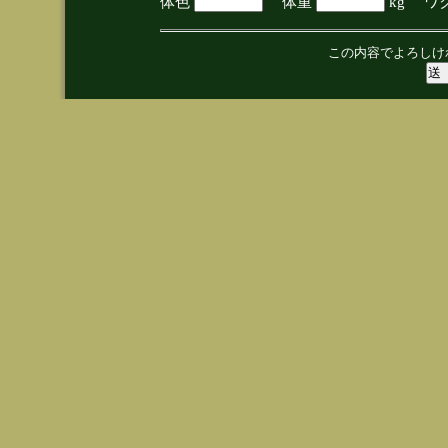
体色
体重
kg ワ
この内容でよろしけ