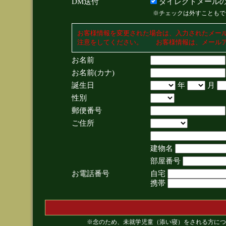
DM送付
ダイレクトメールの
※チェックは外すこともで
お客様情報を変更された場合は、入力されたメー
注意をしてください。 お客様情報は、メールア
お名前
お名前(カナ)
誕生日
年
月
性別
郵便番号
ご住所
建物名
部屋番号
お電話番号
自宅
携帯
※念のため、未就学児童（添い寝）をされる方につ