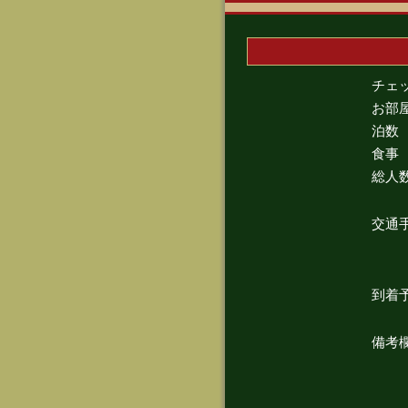
チェ
お部
泊数
食事
総人
交通
到着
備考