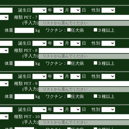
誕生日
年
月
日 性別
種類 PET - 7
入力)
体重
kg ワクチン：
狂犬病
３種以上
誕生日
年
月
日 性別
種類 PET - 8
入力)
体重
kg ワクチン：
狂犬病
３種以上
誕生日
年
月
日 性別
種類 PET - 9
入力)
体重
kg ワクチン：
狂犬病
３種以上
誕生日
年
月
日 性別
種類 PET - 10
入力)