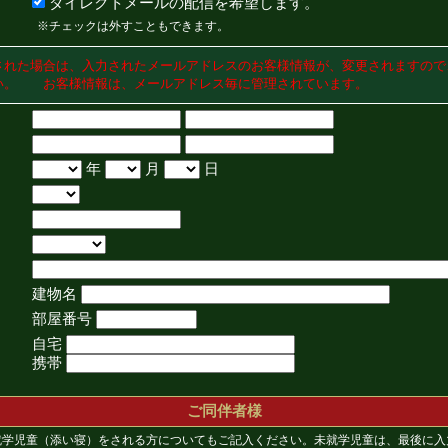
ダイレクトメールの配信を希望します。
※チェックは外すこともできます。
された場合は、入力されたメールアドレスのお客様情報が、変更されますので
い。 お客様情報は、メールアドレス毎に管理されています。
年
月
日
建物名
部屋番号
自宅
携帯
ご同伴者様
就学児童（添い寝）をされる方についてもご記入ください。未就学児童は、最後に入