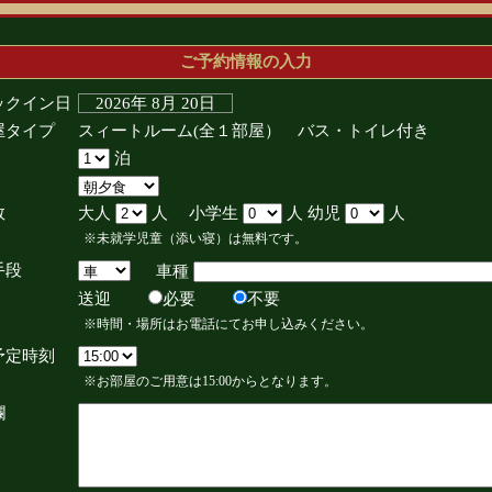
ご予約情報の入力
ックイン日
2026年 8月 20日
屋タイプ
スィートルーム(全１部屋） バス・トイレ付き
泊
数
大人
人 小学生
人 幼児
人
※未就学児童（添い寝）は無料です。
手段
車種
送迎
必要
不要
※時間・場所はお電話にてお申し込みください。
予定時刻
※お部屋のご用意は15:00からとなります。
欄