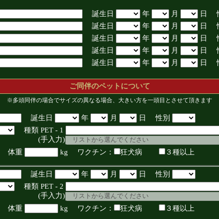
誕生日
年
月
日 
誕生日
年
月
日 
誕生日
年
月
日 
誕生日
年
月
日 
誕生日
年
月
日 
ご同伴のペットについて
※多頭同伴の場合でサイズの異なる場合、大きい方を一頭目とさせて頂きます
誕生日
年
月
日 性別
種類 PET - 1
入力)
体重
kg ワクチン：
狂犬病
３種以上
誕生日
年
月
日 性別
種類 PET - 2
入力)
体重
kg ワクチン：
狂犬病
３種以上