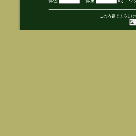
体色
体重
kg ワ
この内容でよろしけ