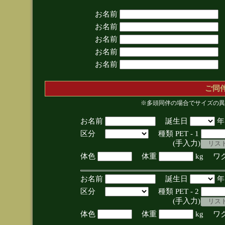
お名前
お名前
お名前
お名前
お名前
ご同
※多頭同伴の場合でサイズの異
お名前
誕生日
区分
種類 PET - 1
(手入力)
体色
体重
kg ワ
お名前
誕生日
区分
種類 PET - 2
(手入力)
体色
体重
kg ワ