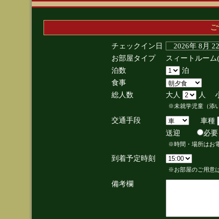
ご
チェックイン日
2026年 8月 
お部屋タイプ
スィートルーム
泊数
泊
食事
総人数
大人
人 
※未就学児童（添
交通手段
車種
送迎
必
※時間・場所はお
到着予定時刻
※お部屋のご用意は
備考欄