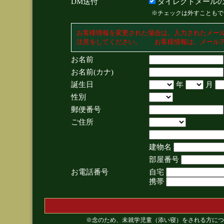
DM送付
ダイレクトメールの
※チェックは外すこともで
お客様情報を変更された場合は、入力されたメー
注意をしてください。 お客様情報は、メールア
お名前
お名前(カナ)
誕生日
年
月
性別
郵便番号
ご住所
建物名
部屋番号
お電話番号
自宅
携帯
※念のため、未就学児童（添い寝）をされる方につ