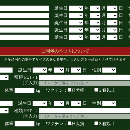
誕生日
年
月
日 
誕生日
年
月
日 
誕生日
年
月
日 
誕生日
年
月
日 
誕生日
年
月
日 
ご同伴のペットについて
※多頭同伴の場合でサイズの異なる場合、大きい方を一頭目とさせて頂きます
誕生日
年
月
日 性別
種類 PET - 1
入力)
体重
kg ワクチン：
狂犬病
３種以上
誕生日
年
月
日 性別
種類 PET - 2
入力)
体重
kg ワクチン：
狂犬病
３種以上