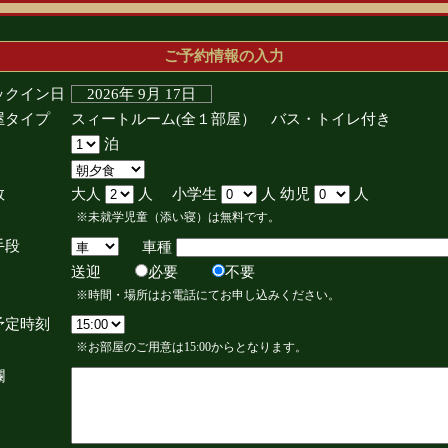
ご予約情報の入力
ックイン日
2026年 9月 17日
屋タイプ
スィートルーム(全１部屋） バス・トイレ付き
泊
数
大人
人 小学生
人 幼児
人
※未就学児童（添い寝）は無料です。
手段
車種
送迎
必要
不要
※時間・場所はお電話にてお申し込みください。
予定時刻
※お部屋のご用意は15:00からとなります。
欄