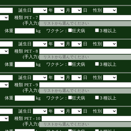
誕生日
年
月
日 性別
種類 PET - 7
入力)
体重
kg ワクチン：
狂犬病
３種以上
誕生日
年
月
日 性別
種類 PET - 8
入力)
体重
kg ワクチン：
狂犬病
３種以上
誕生日
年
月
日 性別
種類 PET - 9
入力)
体重
kg ワクチン：
狂犬病
３種以上
誕生日
年
月
日 性別
種類 PET - 10
入力)