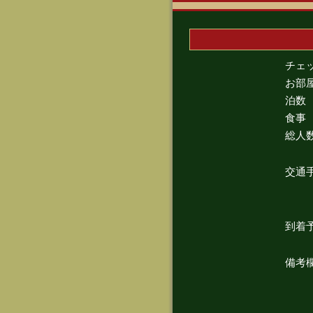
チェ
お部
泊数
食事
総人
交通
到着
備考