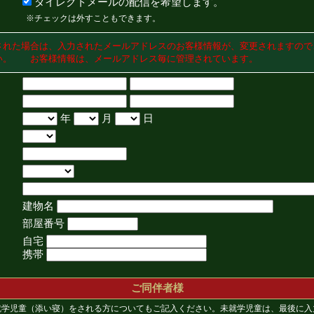
ダイレクトメールの配信を希望します。
※チェックは外すこともできます。
された場合は、入力されたメールアドレスのお客様情報が、変更されますので
い。 お客様情報は、メールアドレス毎に管理されています。
年
月
日
建物名
部屋番号
自宅
携帯
ご同伴者様
就学児童（添い寝）をされる方についてもご記入ください。未就学児童は、最後に入