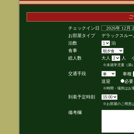
ご
チェックイン日
2026年 12月
お部屋タイプ
デラックスルー
泊数
泊
食事
総人数
大人
人 
※未就学児童（添
交通手段
車種
送迎
必
※時間・場所はお
到着予定時刻
※お部屋のご用意は
備考欄