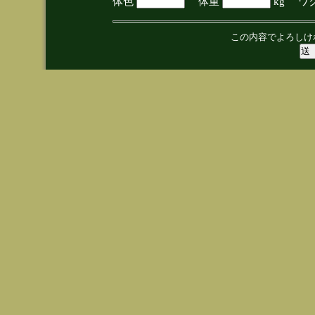
体色
体重
kg ワ
この内容でよろしけ