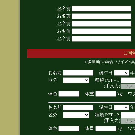
お名前
お名前
お名前
お名前
お名前
ご同
※多頭同伴の場合でサイズの異
お名前
誕生日
区分
種類 PET - 1
(手入力)
体色
体重
kg ワ
お名前
誕生日
区分
種類 PET - 2
(手入力)
体色
体重
kg ワ