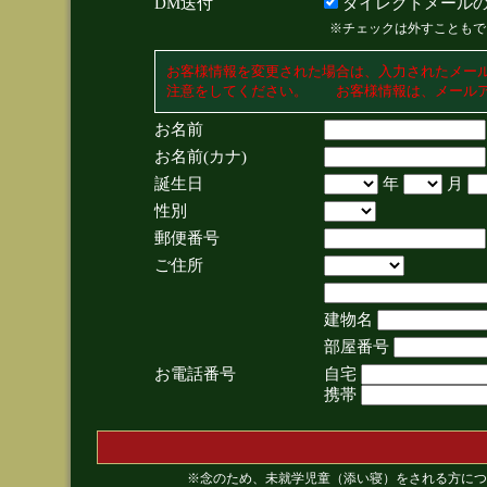
DM送付
ダイレクトメールの
※チェックは外すこともで
お客様情報を変更された場合は、入力されたメー
注意をしてください。 お客様情報は、メールア
お名前
お名前(カナ)
誕生日
年
月
性別
郵便番号
ご住所
建物名
部屋番号
お電話番号
自宅
携帯
※念のため、未就学児童（添い寝）をされる方につ