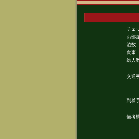
チェ
お部
泊数
食事
総人
交通
到着
備考