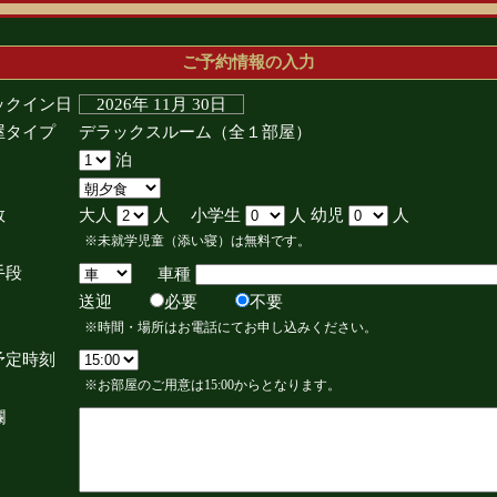
ご予約情報の入力
ックイン日
2026年 11月 30日
屋タイプ
デラックスルーム（全１部屋）
泊
数
大人
人 小学生
人 幼児
人
※未就学児童（添い寝）は無料です。
手段
車種
送迎
必要
不要
※時間・場所はお電話にてお申し込みください。
予定時刻
※お部屋のご用意は15:00からとなります。
欄