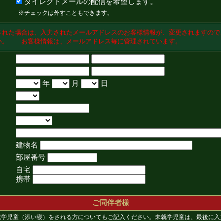
ダイレクトメールの配信を希望します。
※チェックは外すこともできます。
された場合は、入力されたメールアドレスのお客様情報が、変更されますので
い。 お客様情報は、メールアドレス毎に管理されています。
年
月
日
建物名
部屋番号
自宅
携帯
ご同伴者様
就学児童（添い寝）をされる方についてもご記入ください。未就学児童は、最後に入