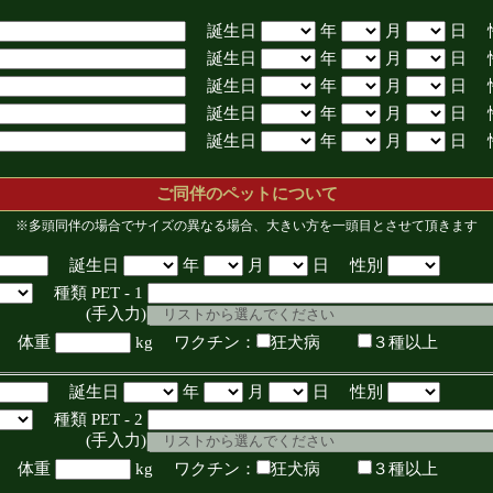
誕生日
年
月
日 
誕生日
年
月
日 
誕生日
年
月
日 
誕生日
年
月
日 
誕生日
年
月
日 
ご同伴のペットについて
※多頭同伴の場合でサイズの異なる場合、大きい方を一頭目とさせて頂きます
誕生日
年
月
日 性別
種類 PET - 1
入力)
体重
kg ワクチン：
狂犬病
３種以上
誕生日
年
月
日 性別
種類 PET - 2
入力)
体重
kg ワクチン：
狂犬病
３種以上