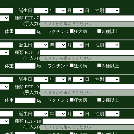
誕生日
年
月
日 性別
種類 PET - 7
入力)
体重
kg ワクチン：
狂犬病
３種以上
誕生日
年
月
日 性別
種類 PET - 8
入力)
体重
kg ワクチン：
狂犬病
３種以上
誕生日
年
月
日 性別
種類 PET - 9
入力)
体重
kg ワクチン：
狂犬病
３種以上
誕生日
年
月
日 性別
種類 PET - 10
入力)