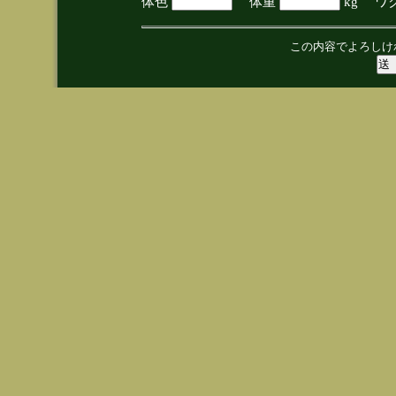
体色
体重
kg ワ
この内容でよろしけ