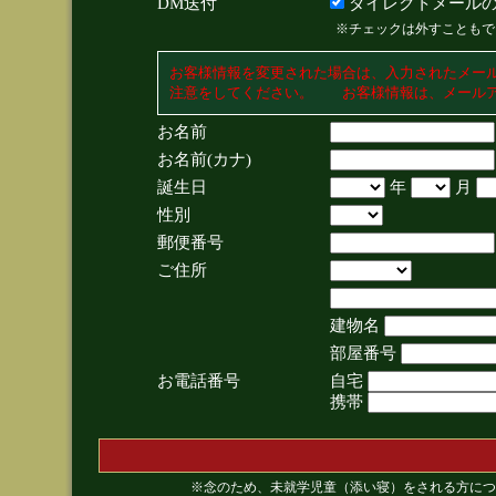
DM送付
ダイレクトメールの
※チェックは外すこともで
お客様情報を変更された場合は、入力されたメー
注意をしてください。 お客様情報は、メールア
お名前
お名前(カナ)
誕生日
年
月
性別
郵便番号
ご住所
建物名
部屋番号
お電話番号
自宅
携帯
※念のため、未就学児童（添い寝）をされる方につ