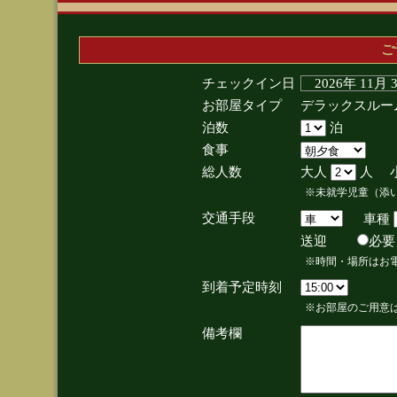
ご
チェックイン日
2026年 11月
お部屋タイプ
デラックスルー
泊数
泊
食事
総人数
大人
人 
※未就学児童（添
交通手段
車種
送迎
必
※時間・場所はお
到着予定時刻
※お部屋のご用意は
備考欄