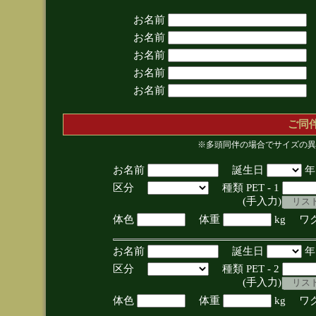
お名前
お名前
お名前
お名前
お名前
ご同
※多頭同伴の場合でサイズの異
お名前
誕生日
区分
種類 PET - 1
(手入力)
体色
体重
kg ワ
お名前
誕生日
区分
種類 PET - 2
(手入力)
体色
体重
kg ワ