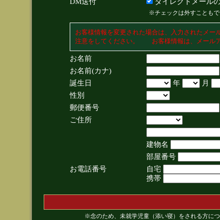
DM送付
ダイレクトメールの
※チェックは外すこともで
お客様情報を変更された場合は、入力されたメー
注意をしてください。 お客様情報は、メールア
お名前
お名前(カナ)
誕生日
年
月
性別
郵便番号
ご住所
建物名
部屋番号
お電話番号
自宅
携帯
※念のため、未就学児童（添い寝）をされる方につ