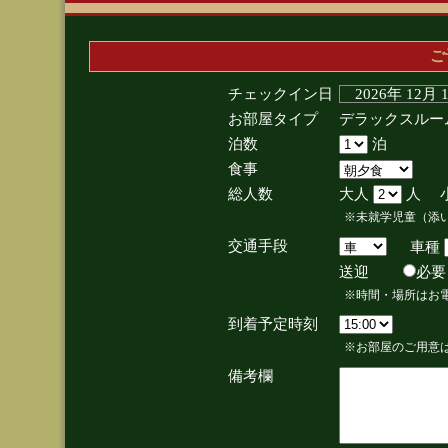
ご
チェックイン日
2026年 12月
お部屋タイプ
デラックスルー
泊数
泊
食事
総人数
大人
人 
※未就学児童（添
交通手段
車種
送迎
必
※時間・場所はお
到着予定時刻
※お部屋のご用意は
備考欄