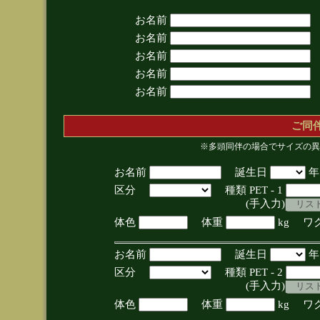
お名前
お名前
お名前
お名前
お名前
ご同
※多頭同伴の場合でサイズの異
お名前
誕生日
区分
種類 PET - 1
(手入力)
体色
体重
kg ワ
お名前
誕生日
区分
種類 PET - 2
(手入力)
体色
体重
kg ワ