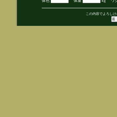
体色
体重
kg ワ
この内容でよろしけ