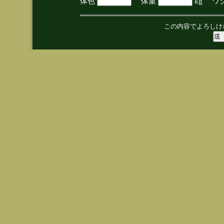
体色
体重
kg ワ
この内容でよろしけ