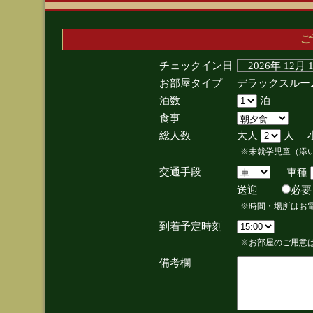
ご
チェックイン日
2026年 12月
お部屋タイプ
デラックスルー
泊数
泊
食事
総人数
大人
人 
※未就学児童（添
交通手段
車種
送迎
必
※時間・場所はお
到着予定時刻
※お部屋のご用意は
備考欄