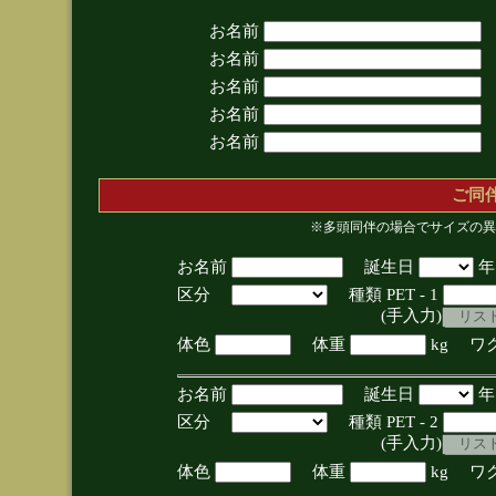
お名前
お名前
お名前
お名前
お名前
ご同
※多頭同伴の場合でサイズの異
お名前
誕生日
区分
種類 PET - 1
(手入力)
体色
体重
kg ワ
お名前
誕生日
区分
種類 PET - 2
(手入力)
体色
体重
kg ワ