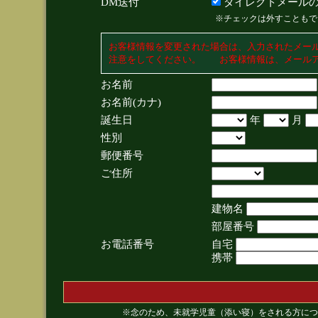
DM送付
ダイレクトメールの
※チェックは外すこともで
お客様情報を変更された場合は、入力されたメー
注意をしてください。 お客様情報は、メールア
お名前
お名前(カナ)
誕生日
年
月
性別
郵便番号
ご住所
建物名
部屋番号
お電話番号
自宅
携帯
※念のため、未就学児童（添い寝）をされる方につ