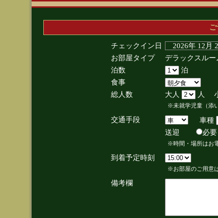
ご
チェックイン日
2026年 12月
お部屋タイプ
デラックスルー
泊数
泊
食事
総人数
大人
人 
※未就学児童（添
交通手段
車種
送迎
必
※時間・場所はお
到着予定時刻
※お部屋のご用意は
備考欄