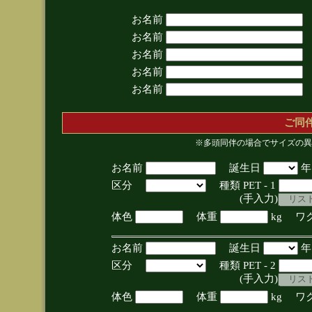
お名前
お名前
お名前
お名前
お名前
ご同
※多頭同伴の場合でサイズの異
お名前
誕生日
区分
種類 PET - 1
(手入力)
体色
体重
kg ワ
お名前
誕生日
区分
種類 PET - 2
(手入力)
体色
体重
kg ワ