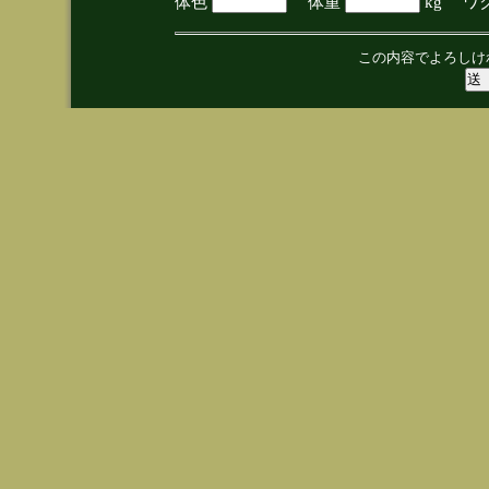
体色
体重
kg ワ
この内容でよろしけ