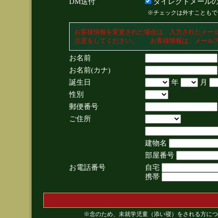
DM送付
ダイレクトメールの
※チェックは外すこともで
お客様情報を変更された場合は、入力されたメー
注意をしてください。 お客様情報は、メールア
お名前
お名前(カナ)
誕生日
年
月
性別
郵便番号
ご住所
建物名
部屋番号
お電話番号
自宅
携帯
※念のため、未就学児童（添い寝）をされる方につ