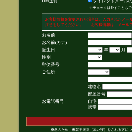
DM送付
ダイレクトメールの
※チェックは外すこともで
お客様情報を変更された場合は、入力されたメー
注意をしてください。 お客様情報は、メールア
お名前
お名前(カナ)
誕生日
年
月
性別
郵便番号
ご住所
建物名
部屋番号
お電話番号
自宅
携帯
※念のため、未就学児童（添い寝）をされる方につ