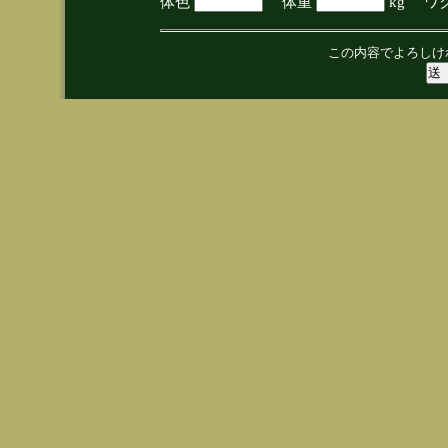
体色
体重
kg ワ
この内容でよろしけ