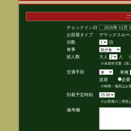
ご
チェックイン日
2026年 12月
お部屋タイプ
デラックスルー
泊数
泊
食事
総人数
大人
人 
※未就学児童（添
交通手段
車種
送迎
必
※時間・場所はお
到着予定時刻
※お部屋のご用意は
備考欄