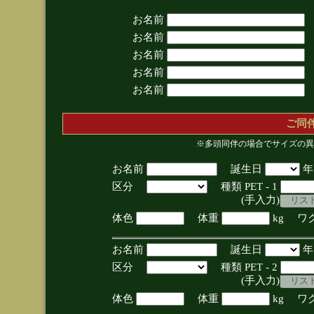
お名前
お名前
お名前
お名前
お名前
ご同
※多頭同伴の場合でサイズの異
お名前
誕生日
区分
種類 PET - 1
(手入力)
体色
体重
kg ワ
お名前
誕生日
区分
種類 PET - 2
(手入力)
体色
体重
kg ワ