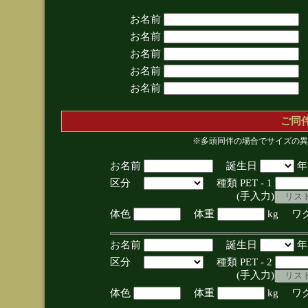
お名前
お名前
お名前
お名前
お名前
ご同
※多頭同伴の場合でサイズの異
お名前
誕生日
区分
種類 PET - 1
(手入力)
体色
体重
kg ワ
お名前
誕生日
区分
種類 PET - 2
(手入力)
体色
体重
kg ワ