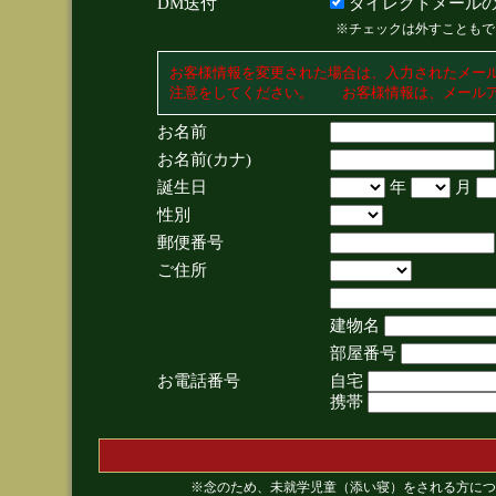
DM送付
ダイレクトメールの
※チェックは外すこともで
お客様情報を変更された場合は、入力されたメー
注意をしてください。 お客様情報は、メールア
お名前
お名前(カナ)
誕生日
年
月
性別
郵便番号
ご住所
建物名
部屋番号
お電話番号
自宅
携帯
※念のため、未就学児童（添い寝）をされる方につ