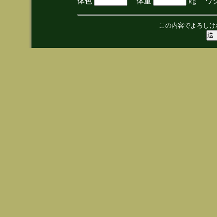
体色
体重
kg ワ
この内容でよろしけ