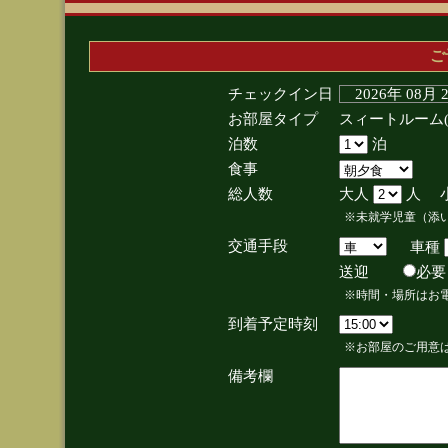
ご
チェックイン日
2026年 08月
お部屋タイプ
スィートルーム
泊数
泊
食事
総人数
大人
人 
※未就学児童（添
交通手段
車種
送迎
必
※時間・場所はお
到着予定時刻
※お部屋のご用意は
備考欄