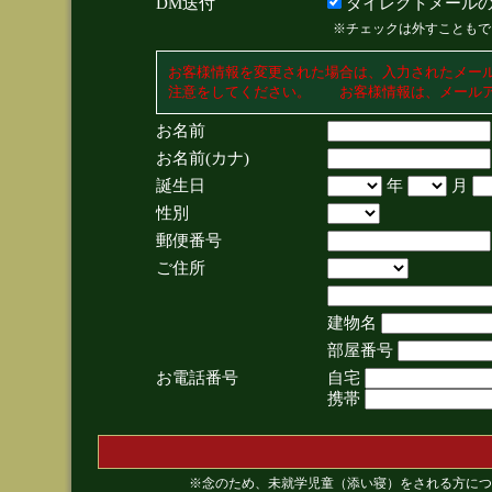
DM送付
ダイレクトメールの
※チェックは外すこともで
お客様情報を変更された場合は、入力されたメー
注意をしてください。 お客様情報は、メールア
お名前
お名前(カナ)
誕生日
年
月
性別
郵便番号
ご住所
建物名
部屋番号
お電話番号
自宅
携帯
※念のため、未就学児童（添い寝）をされる方につ