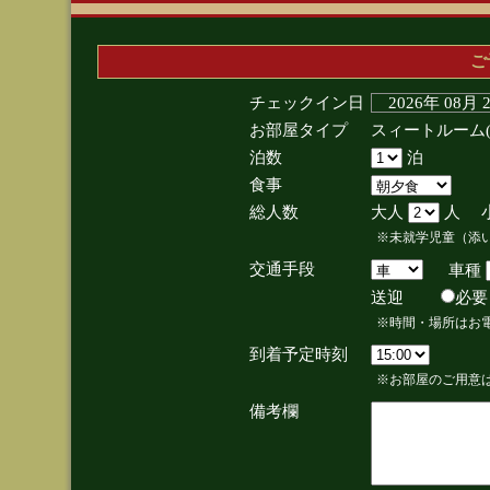
ご
チェックイン日
2026年 08月
お部屋タイプ
スィートルーム
泊数
泊
食事
総人数
大人
人 
※未就学児童（添
交通手段
車種
送迎
必
※時間・場所はお
到着予定時刻
※お部屋のご用意は
備考欄