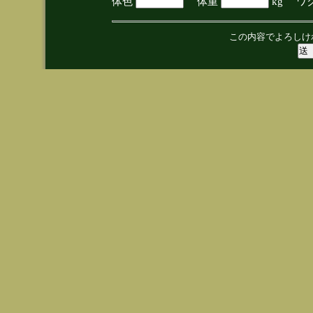
体色
体重
kg ワ
この内容でよろしけ