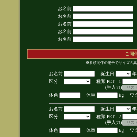
お名前
お名前
お名前
お名前
お名前
ご同
※多頭同伴の場合でサイズの異
お名前
誕生日
区分
種類 PET - 1
(手入力)
体色
体重
kg ワ
お名前
誕生日
区分
種類 PET - 2
(手入力)
体色
体重
kg ワ