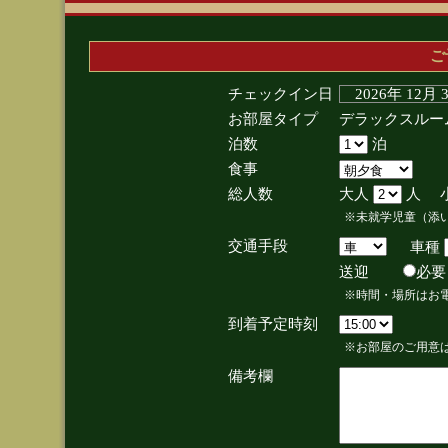
ご
チェックイン日
2026年 12月
お部屋タイプ
デラックスルー
泊数
泊
食事
総人数
大人
人 
※未就学児童（添
交通手段
車種
送迎
必
※時間・場所はお
到着予定時刻
※お部屋のご用意は
備考欄