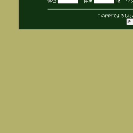
体色
体重
kg ワ
この内容でよろしけ