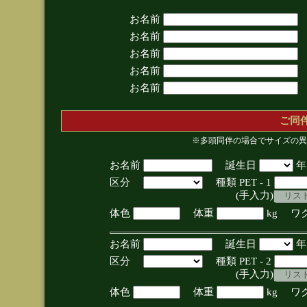
お名前
お名前
お名前
お名前
お名前
ご同
※多頭同伴の場合でサイズの異
お名前
誕生日
区分
種類 PET - 1
(手入力)
体色
体重
kg ワ
お名前
誕生日
区分
種類 PET - 2
(手入力)
体色
体重
kg ワ