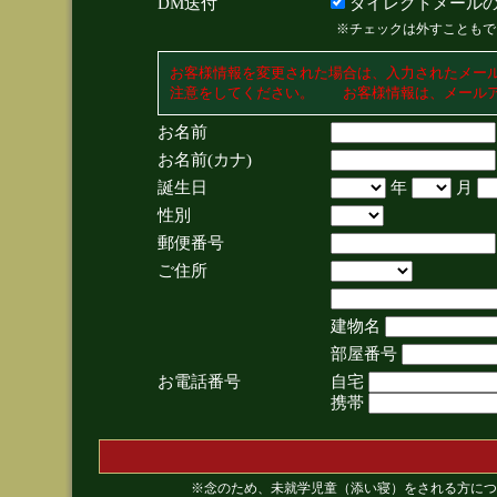
DM送付
ダイレクトメールの
※チェックは外すこともで
お客様情報を変更された場合は、入力されたメー
注意をしてください。 お客様情報は、メールア
お名前
お名前(カナ)
誕生日
年
月
性別
郵便番号
ご住所
建物名
部屋番号
お電話番号
自宅
携帯
※念のため、未就学児童（添い寝）をされる方につ