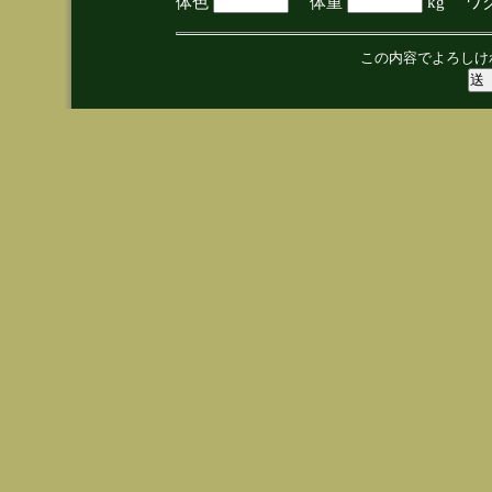
体色
体重
kg ワ
この内容でよろしけ