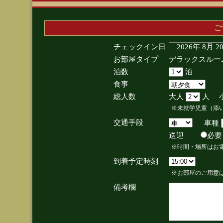
ご
チェックイン日
2026年 8月 
お部屋タイプ
デラックスルー
泊数
泊
食事
総人数
大人
人 
※未就学児童（添
交通手段
車種
送迎
必
※時間・場所はお
到着予定時刻
※お部屋のご用意は
備考欄