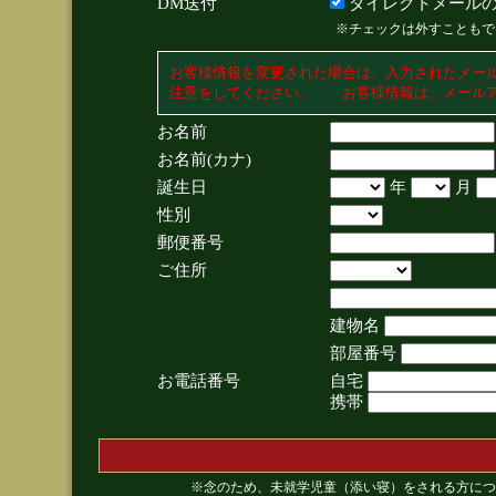
DM送付
ダイレクトメールの
※チェックは外すこともで
お客様情報を変更された場合は、入力されたメー
注意をしてください。 お客様情報は、メールア
お名前
お名前(カナ)
誕生日
年
月
性別
郵便番号
ご住所
建物名
部屋番号
お電話番号
自宅
携帯
※念のため、未就学児童（添い寝）をされる方につ