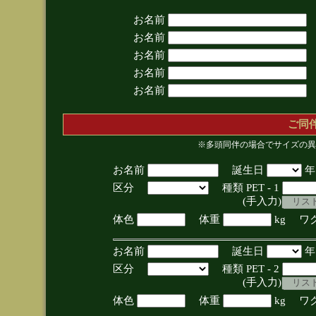
お名前
お名前
お名前
お名前
お名前
ご同
※多頭同伴の場合でサイズの異
お名前
誕生日
区分
種類 PET - 1
(手入力)
体色
体重
kg ワ
お名前
誕生日
区分
種類 PET - 2
(手入力)
体色
体重
kg ワ