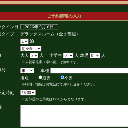
ご予約情報の入力
ックイン日
2026年 9月 6日
屋タイプ
デラックスルーム（全１部屋）
泊
数
大人
人 小学生
人 幼児
人
※未就学児童（添い寝）は無料です。
手段
車種
送迎
必要
不要
※時間・場所はお電話にてお申し込みください。
予定時刻
※お部屋のご用意は15:00からとなります。
欄