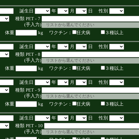
誕生日
年
月
日 性別
種類 PET - 7
入力)
体重
kg ワクチン：
狂犬病
３種以上
誕生日
年
月
日 性別
種類 PET - 8
入力)
体重
kg ワクチン：
狂犬病
３種以上
誕生日
年
月
日 性別
種類 PET - 9
入力)
体重
kg ワクチン：
狂犬病
３種以上
誕生日
年
月
日 性別
種類 PET - 10
入力)