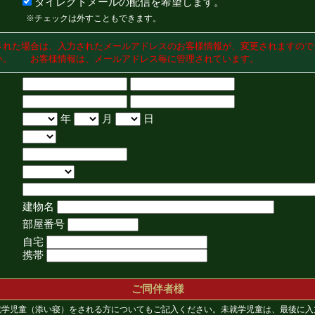
ダイレクトメールの配信を希望します。
※チェックは外すこともできます。
された場合は、入力されたメールアドレスのお客様情報が、変更されますので
い。 お客様情報は、メールアドレス毎に管理されています。
年
月
日
建物名
部屋番号
自宅
携帯
ご同伴者様
就学児童（添い寝）をされる方についてもご記入ください。未就学児童は、最後に入