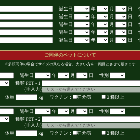
誕生日
年
月
日 
誕生日
年
月
日 
誕生日
年
月
日 
誕生日
年
月
日 
誕生日
年
月
日 
ご同伴のペットについて
※多頭同伴の場合でサイズの異なる場合、大きい方を一頭目とさせて頂きます
誕生日
年
月
日 性別
種類 PET - 1
入力)
体重
kg ワクチン：
狂犬病
３種以上
誕生日
年
月
日 性別
種類 PET - 2
入力)
体重
kg ワクチン：
狂犬病
３種以上