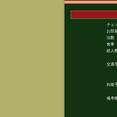
チェ
お部
泊数
食事
総人
交通
到着
備考