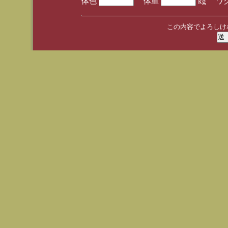
体色
体重
kg ワ
この内容でよろしけ