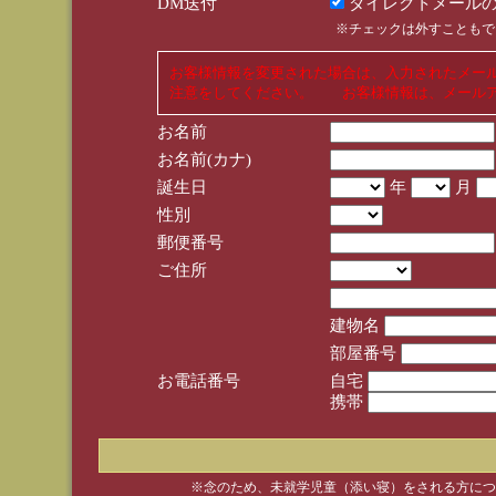
DM送付
ダイレクトメールの
※チェックは外すこともで
お客様情報を変更された場合は、入力されたメー
注意をしてください。 お客様情報は、メールア
お名前
お名前(カナ)
誕生日
年
月
性別
郵便番号
ご住所
建物名
部屋番号
お電話番号
自宅
携帯
※念のため、未就学児童（添い寝）をされる方につ