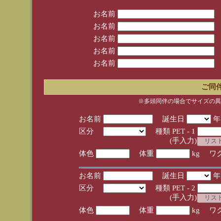
お名前
お名前
お名前
お名前
お名前
ご同
※多頭同伴の場合でサイズの異
お名前
誕生日
区分
種類 PET - 1
(手入力)
体色
体重
kg ワ
お名前
誕生日
区分
種類 PET - 2
(手入力)
体色
体重
kg ワ