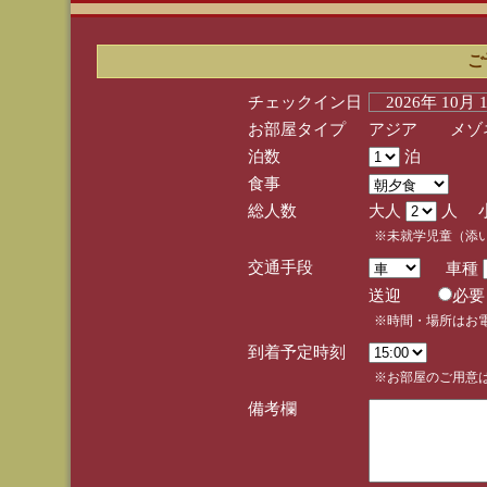
ご
チェックイン日
2026年 10月
お部屋タイプ
アジア メゾネ
泊数
泊
食事
総人数
大人
人 
※未就学児童（添
交通手段
車種
送迎
必
※時間・場所はお
到着予定時刻
※お部屋のご用意は
備考欄