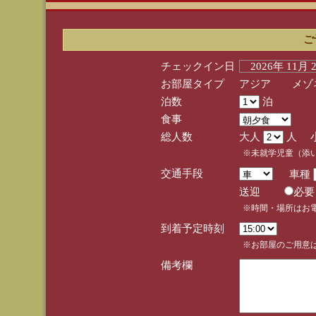
ご
チェックイン日
2026年 11月
お部屋タイプ
アジア メゾネ
泊数
泊
食事
総人数
大人
人 
※未就学児童（添
交通手段
車種
送迎
必
※時間・場所はお
到着予定時刻
※お部屋のご用意は
備考欄