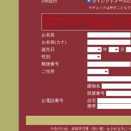
DM送付
ダイレクトメールの
※チェックは外すこともで
お客様情報を変更された場合は、入力されたメー
注意をしてください。 お客様情報は、メールア
お名前
お名前(カナ)
誕生日
年
月
性別
郵便番号
ご住所
建物名
部屋番号
お電話番号
自宅
携帯
※念のため、未就学児童（添い寝）をされる方につ