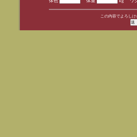
体色
体重
kg ワ
この内容でよろしけ