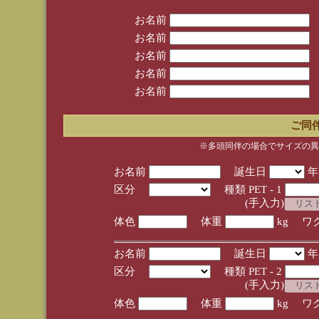
お名前
お名前
お名前
お名前
お名前
ご同
※多頭同伴の場合でサイズの異
お名前
誕生日
区分
種類 PET - 1
(手入力)
体色
体重
kg ワ
お名前
誕生日
区分
種類 PET - 2
(手入力)
体色
体重
kg ワ