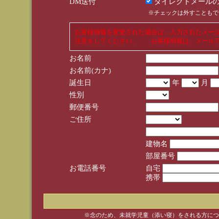
DM送付
ダイレクトメールの
※チェックは外すこともで
お客様情報を変更された場合は、入力されたメー
注意をしてください。 お客様情報は、メールア
お名前
お名前(カナ)
誕生日
年
月
性別
郵便番号
ご住所
建物名
部屋番号
お電話番号
自宅
携帯
※念のため、未就学児童（添い寝）をされる方につ