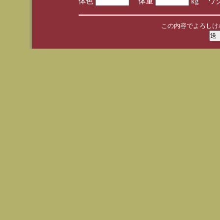
体色
体重
kg ワ
この内容でよろしけ