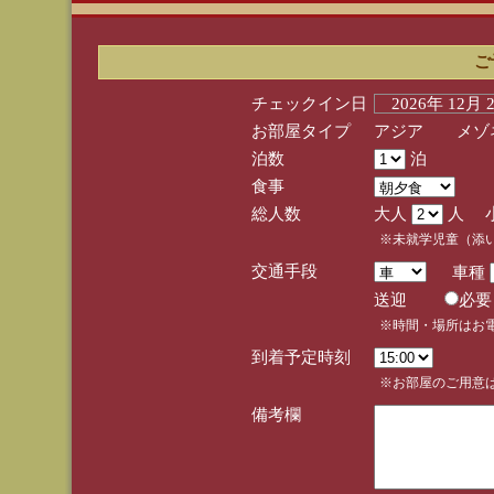
ご
チェックイン日
2026年 12月
お部屋タイプ
アジア メゾネ
泊数
泊
食事
総人数
大人
人 
※未就学児童（添
交通手段
車種
送迎
必
※時間・場所はお
到着予定時刻
※お部屋のご用意は
備考欄