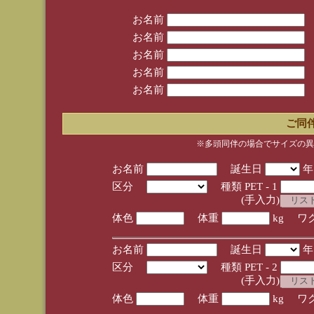
お名前
お名前
お名前
お名前
お名前
ご同
※多頭同伴の場合でサイズの異
お名前
誕生日
区分
種類 PET - 1
(手入力)
体色
体重
kg ワ
お名前
誕生日
区分
種類 PET - 2
(手入力)
体色
体重
kg ワ