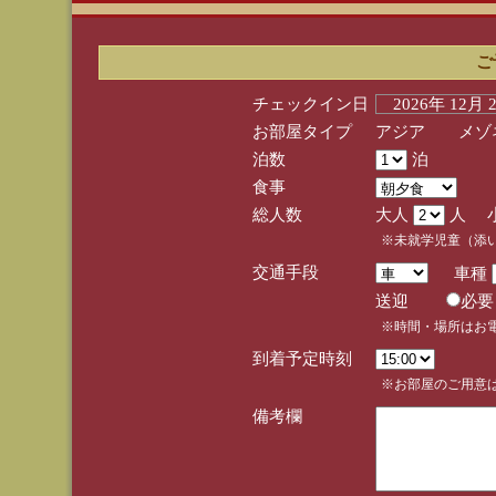
ご
チェックイン日
2026年 12月
お部屋タイプ
アジア メゾネ
泊数
泊
食事
総人数
大人
人 
※未就学児童（添
交通手段
車種
送迎
必
※時間・場所はお
到着予定時刻
※お部屋のご用意は
備考欄