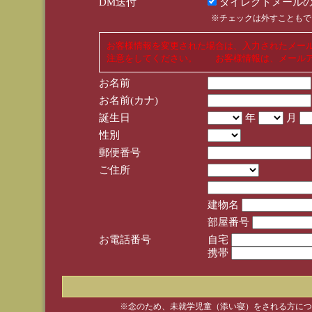
DM送付
ダイレクトメールの
※チェックは外すこともで
お客様情報を変更された場合は、入力されたメー
注意をしてください。 お客様情報は、メールア
お名前
お名前(カナ)
誕生日
年
月
性別
郵便番号
ご住所
建物名
部屋番号
お電話番号
自宅
携帯
※念のため、未就学児童（添い寝）をされる方につ