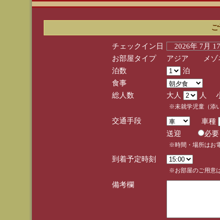
ご
チェックイン日
2026年 7月 
お部屋タイプ
アジア メゾネ
泊数
泊
食事
総人数
大人
人 
※未就学児童（添
交通手段
車種
送迎
必
※時間・場所はお
到着予定時刻
※お部屋のご用意は
備考欄