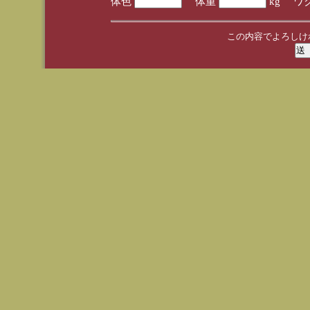
体色
体重
kg ワ
この内容でよろしけ