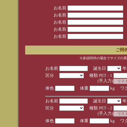
お名前
お名前
お名前
お名前
お名前
ご同
※多頭同伴の場合でサイズの異
お名前
誕生日
区分
種類 PET - 1
(手入力)
体色
体重
kg ワ
お名前
誕生日
区分
種類 PET - 2
(手入力)
体色
体重
kg ワ