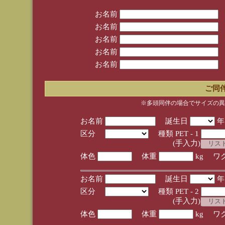
お名前
お名前
お名前
お名前
お名前
ご同
※多頭同伴の場合でサイズの異
お名前
誕生日
区分
種類 PET - 1
(手入力)
体色
体重
kg ワ
お名前
誕生日
区分
種類 PET - 2
(手入力)
体色
体重
kg ワ