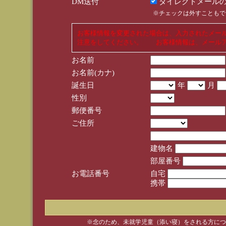
DM送付
ダイレクトメールの
※チェックは外すこともで
お客様情報を変更された場合は、入力されたメー
注意をしてください。 お客様情報は、メールア
お名前
お名前(カナ)
誕生日
年
月
性別
郵便番号
ご住所
建物名
部屋番号
お電話番号
自宅
携帯
※念のため、未就学児童（添い寝）をされる方につ