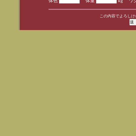
体色
体重
kg ワ
この内容でよろしけ