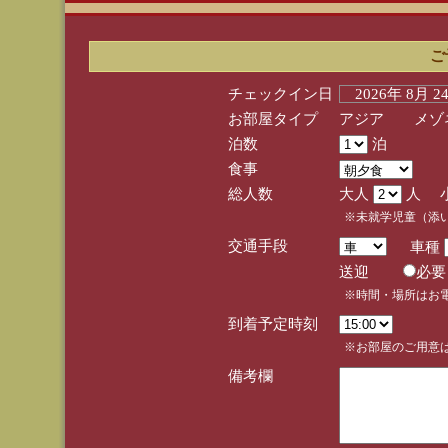
ご
チェックイン日
2026年 8月 
お部屋タイプ
アジア メゾネ
泊数
泊
食事
総人数
大人
人 
※未就学児童（添
交通手段
車種
送迎
必
※時間・場所はお
到着予定時刻
※お部屋のご用意は
備考欄