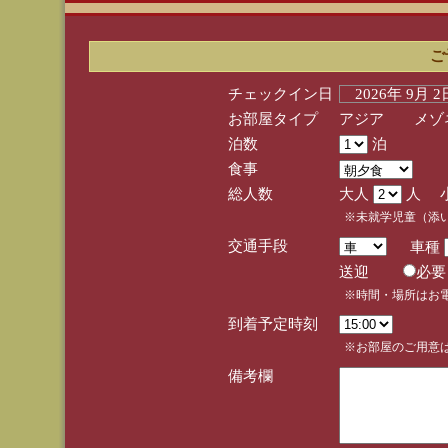
ご
チェックイン日
2026年 9月 
お部屋タイプ
アジア メゾネ
泊数
泊
食事
総人数
大人
人 
※未就学児童（添
交通手段
車種
送迎
必
※時間・場所はお
到着予定時刻
※お部屋のご用意は
備考欄