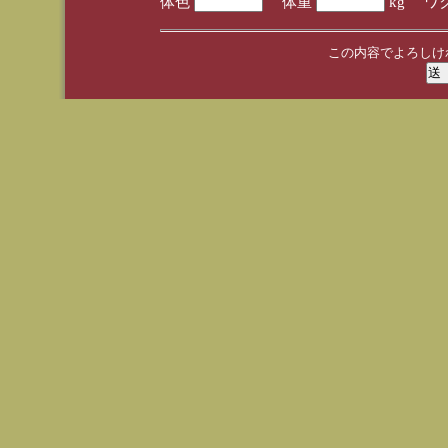
体色
体重
kg ワ
この内容でよろしけ