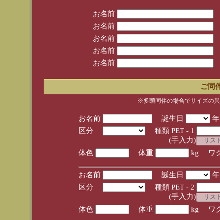
お名前
お名前
お名前
お名前
お名前
ご同
※多頭同伴の場合でサイズの異
お名前
誕生日
区分
種類 PET - 1
(手入力)
体色
体重
kg ワ
お名前
誕生日
区分
種類 PET - 2
(手入力)
体色
体重
kg ワ