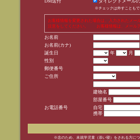
DM送付
ダイレクトメールの
※チェックは外すこともで
お客様情報を変更された場合は、入力されたメー
注意をしてください。 お客様情報は、メールア
お名前
お名前(カナ)
誕生日
年
月
性別
郵便番号
ご住所
建物名
部屋番号
お電話番号
自宅
携帯
※念のため、未就学児童（添い寝）をされる方につ