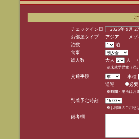
ご
チェックイン日
2026年 9月 
お部屋タイプ
アジア メゾネ
泊数
泊
食事
総人数
大人
人 
※未就学児童（添
交通手段
車種
送迎
必
※時間・場所はお
到着予定時刻
※お部屋のご用意は
備考欄