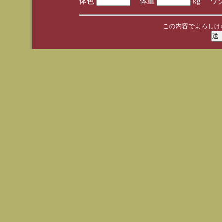
体色
体重
kg ワ
この内容でよろしけ