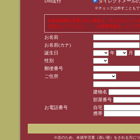
DM送付
ダイレクトメールの
※チェックは外すこともで
お客様情報を変更された場合は、入力されたメー
注意をしてください。 お客様情報は、メールア
お名前
お名前(カナ)
誕生日
年
月
性別
郵便番号
ご住所
建物名
部屋番号
お電話番号
自宅
携帯
※念のため、未就学児童（添い寝）をされる方につ