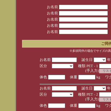
お名前
お名前
お名前
お名前
お名前
ご同
※多頭同伴の場合でサイズの異
お名前
誕生日
区分
種類 PET - 1
(手入力)
体色
体重
kg ワ
お名前
誕生日
区分
種類 PET - 2
(手入力)
体色
体重
kg ワ