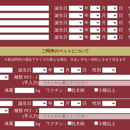
誕生日
年
月
日 
誕生日
年
月
日 
誕生日
年
月
日 
誕生日
年
月
日 
誕生日
年
月
日 
ご同伴のペットについて
※多頭同伴の場合でサイズの異なる場合、大きい方を一頭目とさせて頂きます
誕生日
年
月
日 性別
種類 PET - 1
入力)
体重
kg ワクチン：
狂犬病
３種以上
誕生日
年
月
日 性別
種類 PET - 2
入力)
体重
kg ワクチン：
狂犬病
３種以上