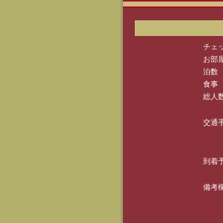
チェ
お部
泊数
食事
総人
交通
到着
備考