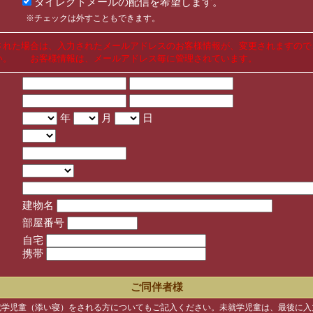
ダイレクトメールの配信を希望します。
※チェックは外すこともできます。
された場合は、入力されたメールアドレスのお客様情報が、変更されますので
い。 お客様情報は、メールアドレス毎に管理されています。
年
月
日
建物名
部屋番号
自宅
携帯
ご同伴者様
就学児童（添い寝）をされる方についてもご記入ください。未就学児童は、最後に入