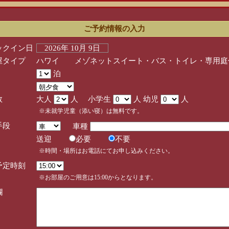
ご予約情報の入力
ックイン日
2026年 10月 9日
屋タイプ
ハワイ メゾネットスイート・バス・トイレ・専用庭
泊
数
大人
人 小学生
人 幼児
人
※未就学児童（添い寝）は無料です。
手段
車種
送迎
必要
不要
※時間・場所はお電話にてお申し込みください。
予定時刻
※お部屋のご用意は15:00からとなります。
欄