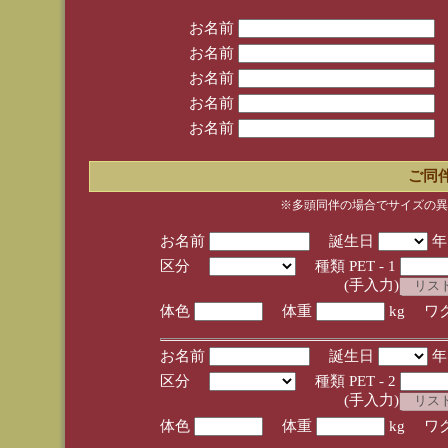
お名前
お名前
お名前
お名前
お名前
ご同
※多頭同伴の場合でサイズの異
お名前
誕生日
区分
種類 PET - 1
(手入力)
体色
体重
kg ワ
お名前
誕生日
区分
種類 PET - 2
(手入力)
体色
体重
kg ワ