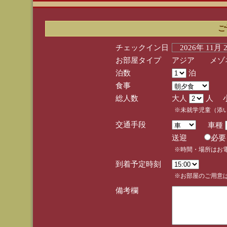
ご
チェックイン日
2026年 11月
お部屋タイプ
アジア メゾネ
泊数
泊
食事
総人数
大人
人 
※未就学児童（添
交通手段
車種
送迎
必
※時間・場所はお
到着予定時刻
※お部屋のご用意は
備考欄