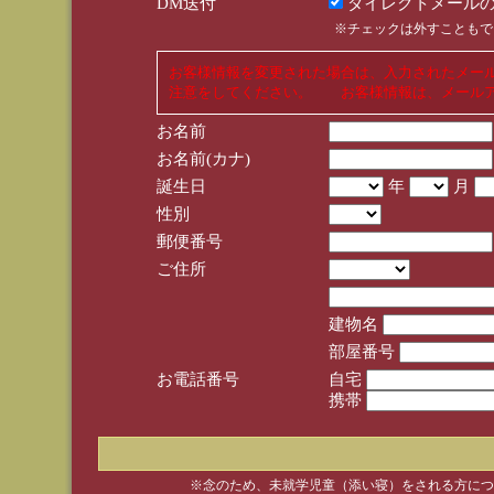
DM送付
ダイレクトメールの
※チェックは外すこともで
お客様情報を変更された場合は、入力されたメー
注意をしてください。 お客様情報は、メールア
お名前
お名前(カナ)
誕生日
年
月
性別
郵便番号
ご住所
建物名
部屋番号
お電話番号
自宅
携帯
※念のため、未就学児童（添い寝）をされる方につ