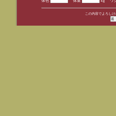
体色
体重
kg ワ
この内容でよろしけ