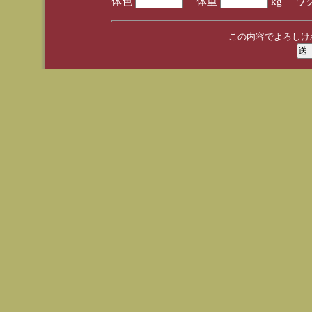
体色
体重
kg ワ
この内容でよろしけ