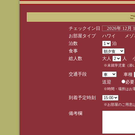
ご
チェックイン日
2026年 12月
お部屋タイプ
ハワイ メゾネ
泊数
泊
食事
総人数
大人
人 
※未就学児童（添
交通手段
車種
送迎
必
※時間・場所はお
到着予定時刻
※お部屋のご用意は
備考欄