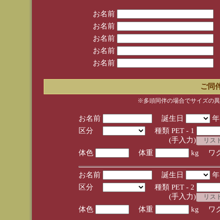
お名前
お名前
お名前
お名前
お名前
ご同
※多頭同伴の場合でサイズの異
お名前
誕生日
区分
種類 PET - 1
(手入力)
体色
体重
kg ワ
お名前
誕生日
区分
種類 PET - 2
(手入力)
体色
体重
kg ワ