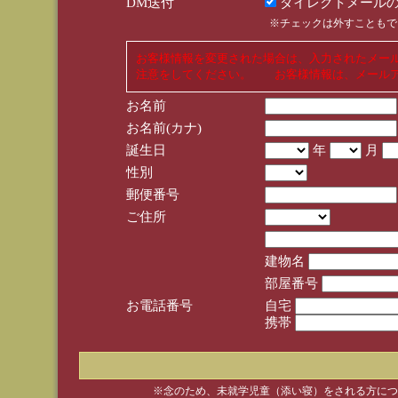
DM送付
ダイレクトメールの
※チェックは外すこともで
お客様情報を変更された場合は、入力されたメー
注意をしてください。 お客様情報は、メールア
お名前
お名前(カナ)
誕生日
年
月
性別
郵便番号
ご住所
建物名
部屋番号
お電話番号
自宅
携帯
※念のため、未就学児童（添い寝）をされる方につ