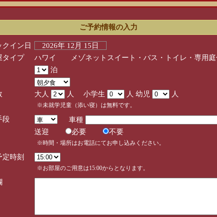
ご予約情報の入力
ックイン日
2026年 12月 15日
屋タイプ
ハワイ メゾネットスイート・バス・トイレ・専用庭
泊
数
大人
人 小学生
人 幼児
人
※未就学児童（添い寝）は無料です。
手段
車種
送迎
必要
不要
※時間・場所はお電話にてお申し込みください。
予定時刻
※お部屋のご用意は15:00からとなります。
欄