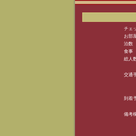
チェ
お部
泊数
食事
総人
交通
到着
備考