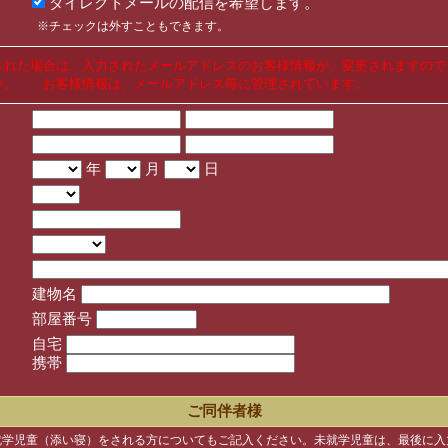
ダイレクトメールの配信を希望します。
※チェックは外すこともできます。
された場合は、入力されたメールアドレスのお客様情報が、変更されますので
い。 お客様情報は、メールアドレス毎に管理されています。
年
月
日
建物名
部屋番号
自宅
携帯
ご同伴者様
就学児童（添い寝）をされる方についてもご記入ください。未就学児童は、最後に入