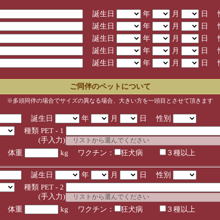
誕生日
年
月
日 
誕生日
年
月
日 
誕生日
年
月
日 
誕生日
年
月
日 
誕生日
年
月
日 
ご同伴のペットについて
※多頭同伴の場合でサイズの異なる場合、大きい方を一頭目とさせて頂きます
誕生日
年
月
日 性別
種類 PET - 1
入力)
体重
kg ワクチン：
狂犬病
３種以上
誕生日
年
月
日 性別
種類 PET - 2
入力)
体重
kg ワクチン：
狂犬病
３種以上