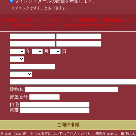
ダイレクトメールの配信を希望します。
※チェックは外すこともできます。
された場合は、入力されたメールアドレスのお客様情報が、変更されますので
い。 お客様情報は、メールアドレス毎に管理されています。
年
月
日
建物名
部屋番号
自宅
携帯
ご同伴者様
就学児童（添い寝）をされる方についてもご記入ください。未就学児童は、最後に入