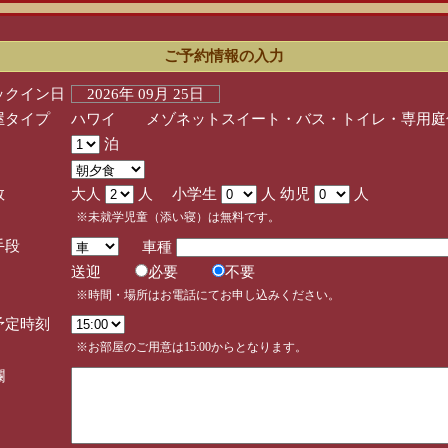
ご予約情報の入力
ックイン日
2026年 09月 25日
屋タイプ
ハワイ メゾネットスイート・バス・トイレ・専用庭
泊
数
大人
人 小学生
人 幼児
人
※未就学児童（添い寝）は無料です。
手段
車種
送迎
必要
不要
※時間・場所はお電話にてお申し込みください。
予定時刻
※お部屋のご用意は15:00からとなります。
欄