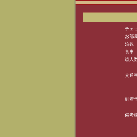
チェ
お部
泊数
食事
総人
交通
到着
備考