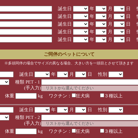
誕生日
年
月
日 
誕生日
年
月
日 
誕生日
年
月
日 
誕生日
年
月
日 
誕生日
年
月
日 
ご同伴のペットについて
※多頭同伴の場合でサイズの異なる場合、大きい方を一頭目とさせて頂きます
誕生日
年
月
日 性別
種類 PET - 1
入力)
体重
kg ワクチン：
狂犬病
３種以上
誕生日
年
月
日 性別
種類 PET - 2
入力)
体重
kg ワクチン：
狂犬病
３種以上