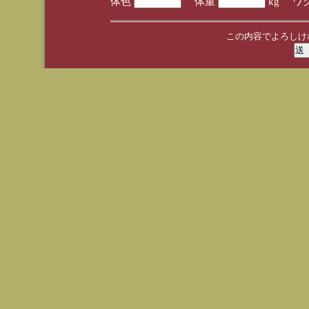
体色
体重
kg ワ
この内容でよろしけ