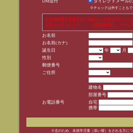
DM送付
ダイレクトメールの
※チェックは外すこともで
お客様情報を変更された場合は、入力されたメー
注意をしてください。 お客様情報は、メールア
お名前
お名前(カナ)
誕生日
年
月
性別
郵便番号
ご住所
建物名
部屋番号
お電話番号
自宅
携帯
※念のため、未就学児童（添い寝）をされる方につ