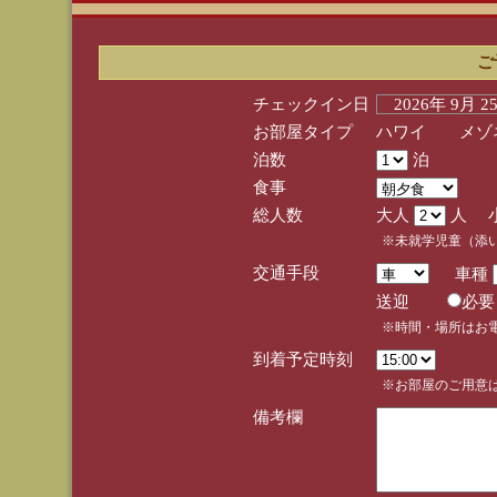
ご
チェックイン日
2026年 9月 
お部屋タイプ
ハワイ メゾネ
泊数
泊
食事
総人数
大人
人 
※未就学児童（添
交通手段
車種
送迎
必
※時間・場所はお
到着予定時刻
※お部屋のご用意は
備考欄