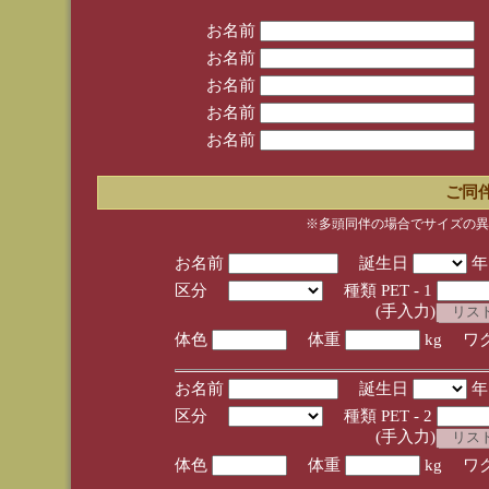
お名前
お名前
お名前
お名前
お名前
ご同
※多頭同伴の場合でサイズの異
お名前
誕生日
区分
種類 PET - 1
(手入力)
体色
体重
kg ワ
お名前
誕生日
区分
種類 PET - 2
(手入力)
体色
体重
kg ワ