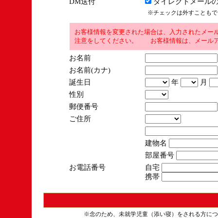
DM送付
ダイレクトメールの
※チェックは外すこともで
お客様情報を変更された場合は、入力されたメー
注意をしてください。 お客様情報は、メールア
お名前
お名前(カナ)
誕生日
年
月
性別
郵便番号
ご住所
建物名
部屋番号
お電話番号
自宅
携帯
※念のため、未就学児童（添い寝）をされる方につ