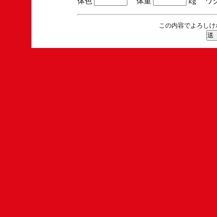
体色
体重
kg ワ
この内容でよろしけ