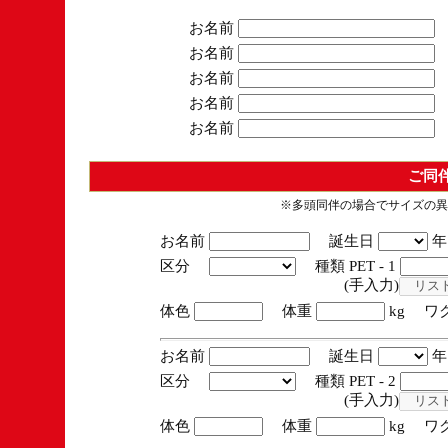
お名前
お名前
お名前
お名前
お名前
ご同
※多頭同伴の場合でサイズの異
お名前
誕生日
区分
種類 PET - 1
(手入力)
体色
体重
kg ワ
お名前
誕生日
区分
種類 PET - 2
(手入力)
体色
体重
kg ワ