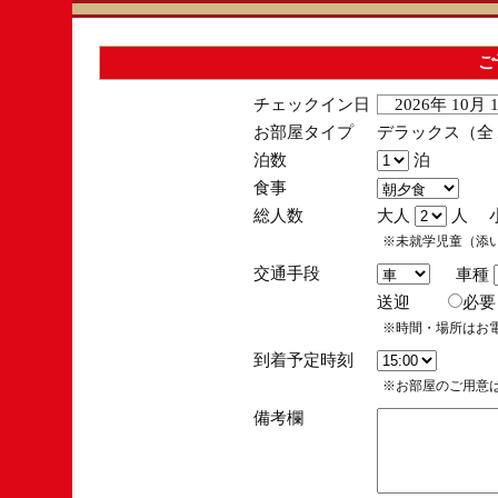
ご
チェックイン日
2026年 10月
お部屋タイプ
デラックス（全１
泊数
泊
食事
総人数
大人
人 
※未就学児童（添
交通手段
車種
送迎
必
※時間・場所はお
到着予定時刻
※お部屋のご用意は
備考欄