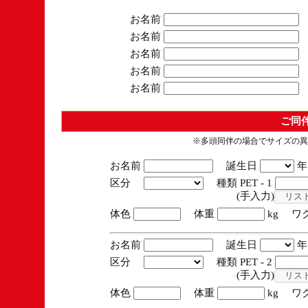
お名前
お名前
お名前
お名前
お名前
ご同
※多頭同伴の場合でサイズの異
お名前
誕生日
区分
種類 PET - 1
(手入力)
体色
体重
kg ワ
お名前
誕生日
区分
種類 PET - 2
(手入力)
体色
体重
kg ワ