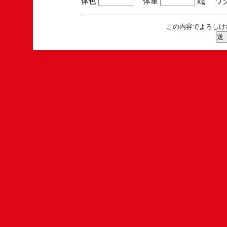
体色
体重
kg ワ
この内容でよろしけ