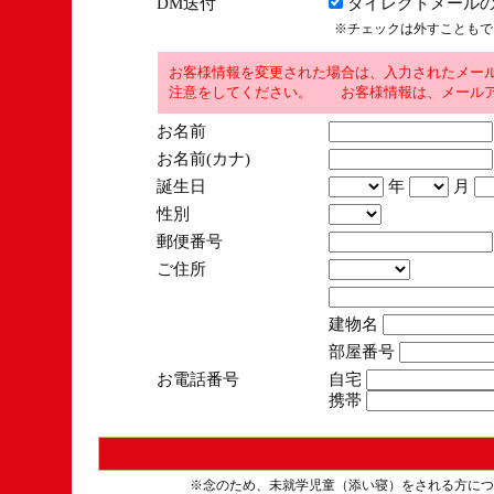
DM送付
ダイレクトメールの
※チェックは外すこともで
お客様情報を変更された場合は、入力されたメー
注意をしてください。 お客様情報は、メールア
お名前
お名前(カナ)
誕生日
年
月
性別
郵便番号
ご住所
建物名
部屋番号
お電話番号
自宅
携帯
※念のため、未就学児童（添い寝）をされる方につ