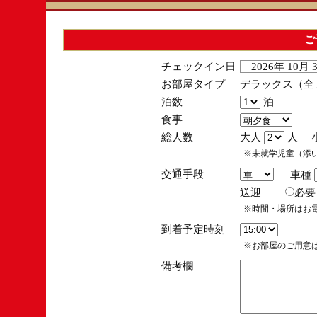
ご
チェックイン日
2026年 10月
お部屋タイプ
デラックス（全１
泊数
泊
食事
総人数
大人
人 
※未就学児童（添
交通手段
車種
送迎
必
※時間・場所はお
到着予定時刻
※お部屋のご用意は
備考欄