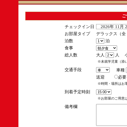
ご
チェックイン日
2026年 11月
お部屋タイプ
デラックス（全１
泊数
泊
食事
総人数
大人
人 
※未就学児童（添
交通手段
車種
送迎
必
※時間・場所はお
到着予定時刻
※お部屋のご用意は
備考欄