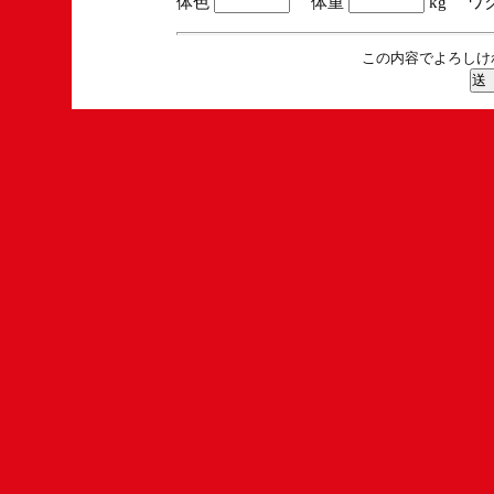
体色
体重
kg ワ
この内容でよろしけ