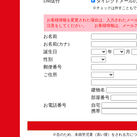
DM送付
ダイレクトメールの
※チェックは外すこともで
お客様情報を変更された場合は、入力されたメー
注意をしてください。 お客様情報は、メールア
お名前
お名前(カナ)
誕生日
年
月
性別
郵便番号
ご住所
建物名
部屋番号
お電話番号
自宅
携帯
※念のため、未就学児童（添い寝）をされる方につ