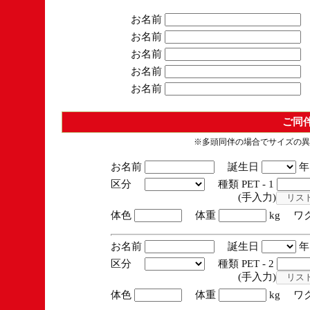
お名前
お名前
お名前
お名前
お名前
ご同
※多頭同伴の場合でサイズの異
お名前
誕生日
区分
種類 PET - 1
(手入力)
体色
体重
kg ワ
お名前
誕生日
区分
種類 PET - 2
(手入力)
体色
体重
kg ワ