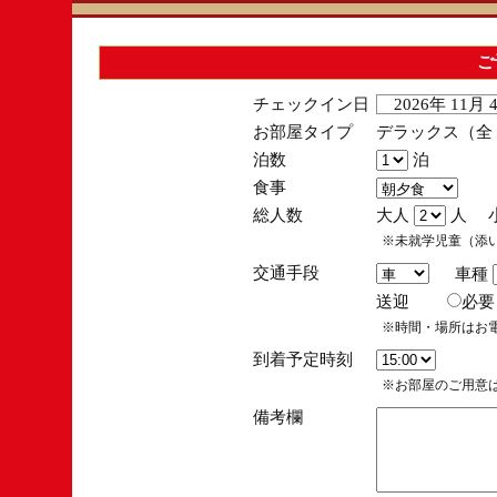
ご
チェックイン日
2026年 11月
お部屋タイプ
デラックス（全１
泊数
泊
食事
総人数
大人
人 
※未就学児童（添
交通手段
車種
送迎
必
※時間・場所はお
到着予定時刻
※お部屋のご用意は
備考欄