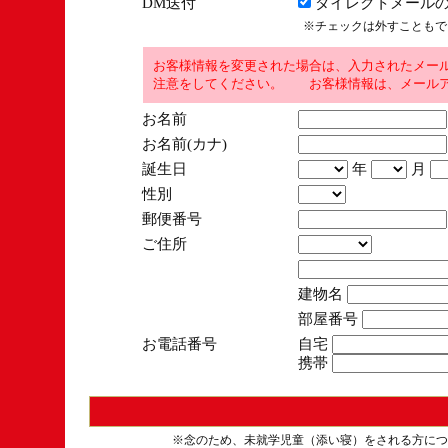
DM送付
ダイレクトメールの
※チェックは外すこともで
お客様情報を変更された場合は、入力されたメー
注意をしてください。 お客様情報は、メールア
お名前
お名前(カナ)
誕生日
年
月
性別
郵便番号
ご住所
建物名
部屋番号
お電話番号
自宅
携帯
※念のため、未就学児童（添い寝）をされる方につ