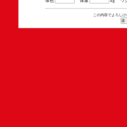
体色
体重
kg ワ
この内容でよろしけ