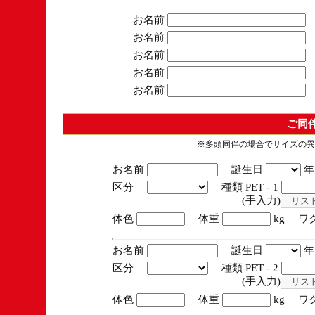
お名前
お名前
お名前
お名前
お名前
ご同
※多頭同伴の場合でサイズの異
お名前
誕生日
区分
種類 PET - 1
(手入力)
体色
体重
kg ワ
お名前
誕生日
区分
種類 PET - 2
(手入力)
体色
体重
kg ワ