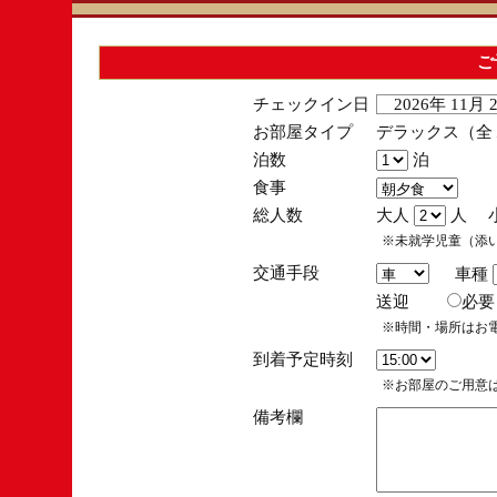
ご
チェックイン日
2026年 11月
お部屋タイプ
デラックス（全１
泊数
泊
食事
総人数
大人
人 
※未就学児童（添
交通手段
車種
送迎
必
※時間・場所はお
到着予定時刻
※お部屋のご用意は
備考欄