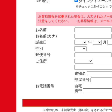
DM送付
ダイレクトメールの
※チェックは外すこともで
お客様情報を変更された場合は、入力されたメー
注意をしてください。 お客様情報は、メールア
お名前
お名前(カナ)
誕生日
年
月
性別
郵便番号
ご住所
建物名
部屋番号
お電話番号
自宅
携帯
※念のため、未就学児童（添い寝）をされる方につ