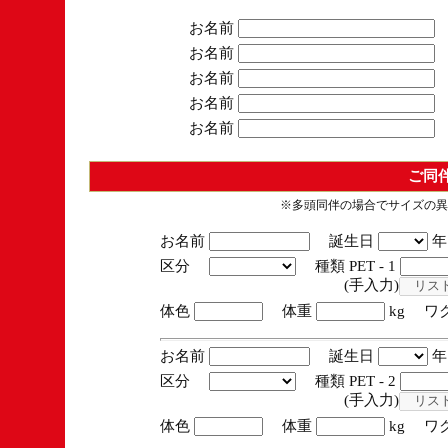
お名前
お名前
お名前
お名前
お名前
ご同
※多頭同伴の場合でサイズの異
お名前
誕生日
区分
種類 PET - 1
(手入力)
体色
体重
kg ワ
お名前
誕生日
区分
種類 PET - 2
(手入力)
体色
体重
kg ワ