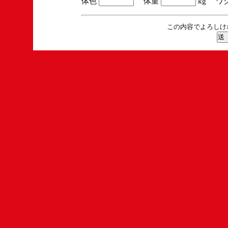
体色
体重
kg ワ
この内容でよろしけ