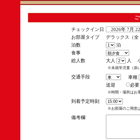
ご
チェックイン日
2026年 7月 
お部屋タイプ
デラックス（全１
泊数
泊
食事
総人数
大人
人 
※未就学児童（添
交通手段
車種
送迎
必
※時間・場所はお
到着予定時刻
※お部屋のご用意は
備考欄