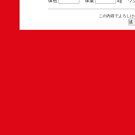
体色
体重
kg ワ
この内容でよろしけ