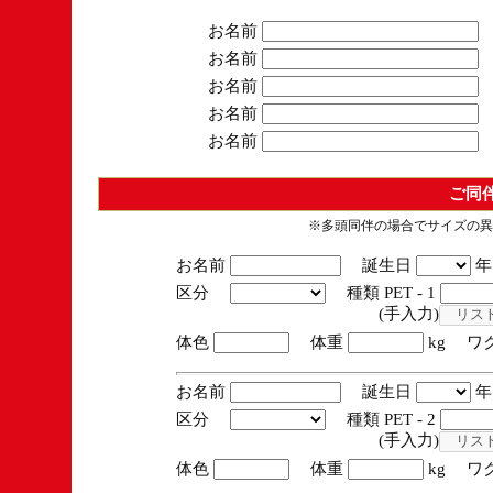
お名前
お名前
お名前
お名前
お名前
ご同
※多頭同伴の場合でサイズの異
お名前
誕生日
区分
種類 PET - 1
(手入力)
体色
体重
kg ワ
お名前
誕生日
区分
種類 PET - 2
(手入力)
体色
体重
kg ワ