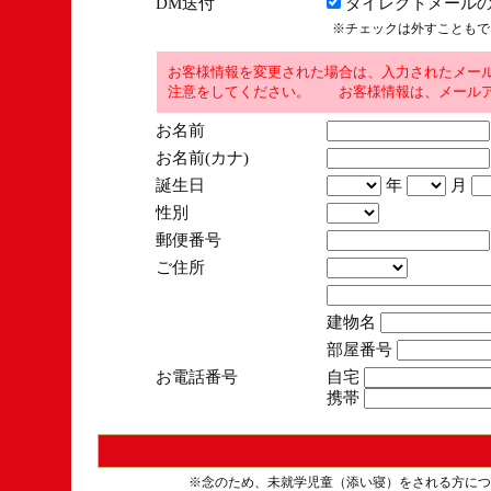
DM送付
ダイレクトメールの
※チェックは外すこともで
お客様情報を変更された場合は、入力されたメー
注意をしてください。 お客様情報は、メールア
お名前
お名前(カナ)
誕生日
年
月
性別
郵便番号
ご住所
建物名
部屋番号
お電話番号
自宅
携帯
※念のため、未就学児童（添い寝）をされる方につ