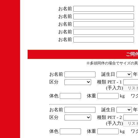
お名前
お名前
お名前
お名前
お名前
ご同
※多頭同伴の場合でサイズの異
お名前
誕生日
区分
種類 PET - 1
(手入力)
体色
体重
kg ワ
お名前
誕生日
区分
種類 PET - 2
(手入力)
体色
体重
kg ワ