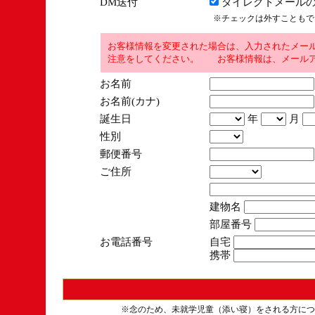
DM送付
ダイレクトメールの
※チェックは外すこともで
お客様情報を変更された場合は、入力されたメー
注意をしてください。 お客様情報は、メールア
お名前
お名前(カナ)
誕生日
年
月
性別
郵便番号
ご住所
建物名
部屋番号
お電話番号
自宅
携帯
※念のため、未就学児童（添い寝）をされる方につ