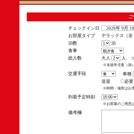
ご
チェックイン日
2026年 9月 
お部屋タイプ
デラックス（全１
泊数
泊
食事
総人数
大人
人 
※未就学児童（添
交通手段
車種
送迎
必
※時間・場所はお
到着予定時刻
※お部屋のご用意は
備考欄