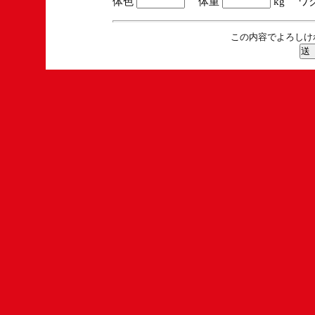
体色
体重
kg ワ
この内容でよろしけ