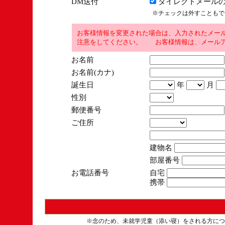
DM送付
ダイレクトメールの
※チェックは外すこともで
お客様情報を変更された場合は、入力されたメー
注意をしてください。 お客様情報は、メールア
お名前
お名前(カナ)
誕生日
年
月
性別
郵便番号
ご住所
建物名
部屋番号
お電話番号
自宅
携帯
※念のため、未就学児童（添い寝）をされる方につ