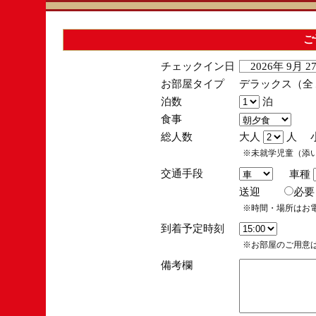
ご
チェックイン日
2026年 9月 
お部屋タイプ
デラックス（全１
泊数
泊
食事
総人数
大人
人 
※未就学児童（添
交通手段
車種
送迎
必
※時間・場所はお
到着予定時刻
※お部屋のご用意は
備考欄