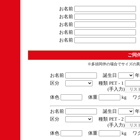
お名前
お名前
お名前
お名前
お名前
ご同
※多頭同伴の場合でサイズの異
お名前
誕生日
区分
種類 PET - 1
(手入力)
体色
体重
kg ワ
お名前
誕生日
区分
種類 PET - 2
(手入力)
体色
体重
kg ワ