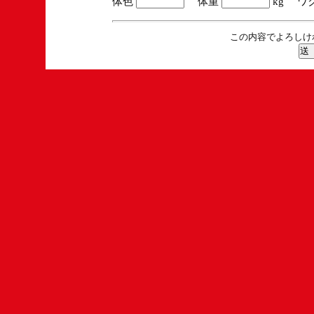
体色
体重
kg ワ
この内容でよろしけ