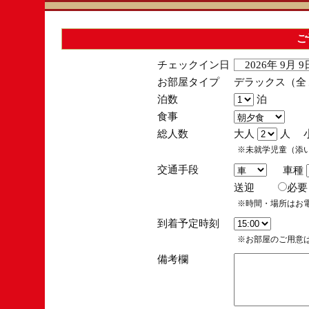
ご
チェックイン日
2026年 9月 
お部屋タイプ
デラックス（全１
泊数
泊
食事
総人数
大人
人 
※未就学児童（添
交通手段
車種
送迎
必
※時間・場所はお
到着予定時刻
※お部屋のご用意は
備考欄