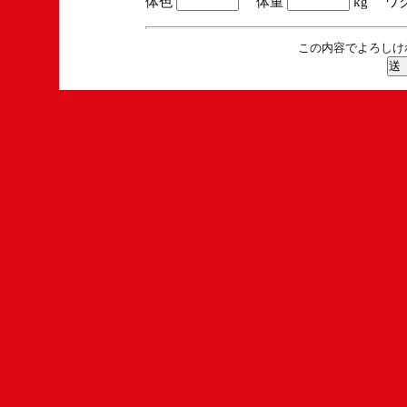
体色
体重
kg ワ
この内容でよろしけ