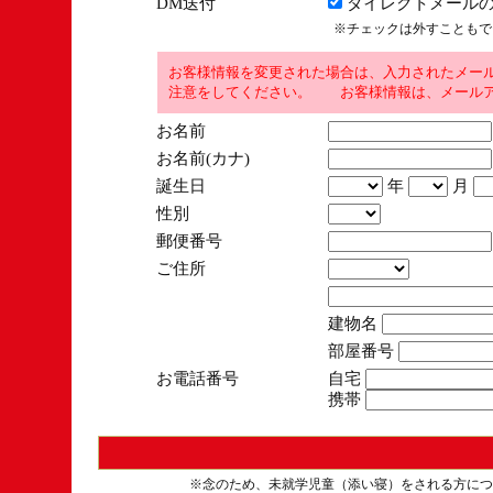
DM送付
ダイレクトメールの
※チェックは外すこともで
お客様情報を変更された場合は、入力されたメー
注意をしてください。 お客様情報は、メールア
お名前
お名前(カナ)
誕生日
年
月
性別
郵便番号
ご住所
建物名
部屋番号
お電話番号
自宅
携帯
※念のため、未就学児童（添い寝）をされる方につ