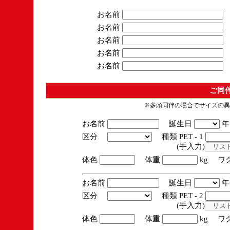
お名前
お名前
お名前
お名前
お名前
ご同
※多頭同伴の場合でサイズの異
お名前
誕生日
区分
種類 PET - 1
(手入力)
体色
体重
kg ワ
お名前
誕生日
区分
種類 PET - 2
(手入力)
体色
体重
kg ワ