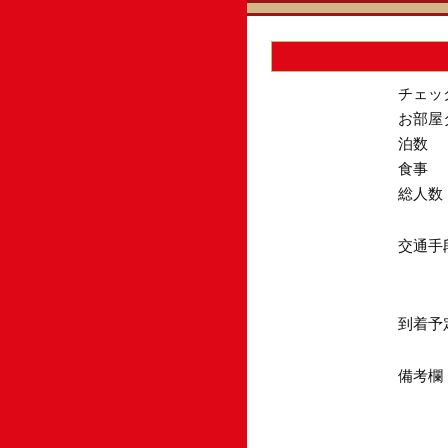
チェッ
お部屋
泊数
食事
総人数
交通手
到着予
備考欄