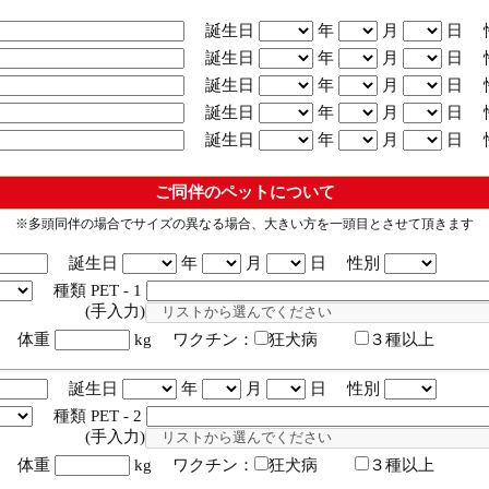
誕生日
年
月
日 
誕生日
年
月
日 
誕生日
年
月
日 
誕生日
年
月
日 
誕生日
年
月
日 
ご同伴のペットについて
※多頭同伴の場合でサイズの異なる場合、大きい方を一頭目とさせて頂きます
誕生日
年
月
日 性別
種類 PET - 1
入力)
体重
kg ワクチン：
狂犬病
３種以上
誕生日
年
月
日 性別
種類 PET - 2
入力)
体重
kg ワクチン：
狂犬病
３種以上