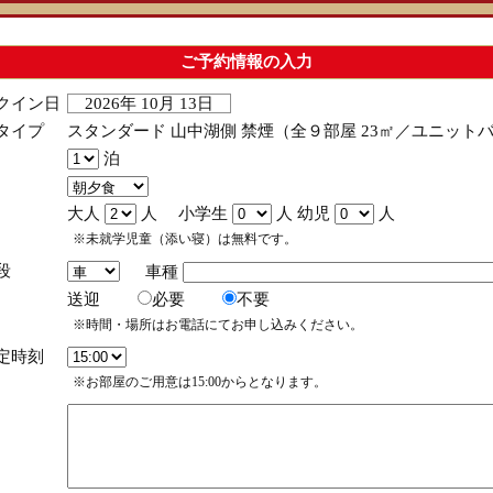
ご予約情報の入力
クイン日
2026年 10月 13日
タイプ
スタンダード 山中湖側 禁煙（全９部屋 23㎡／ユニットバ
泊
大人
人 小学生
人 幼児
人
※未就学児童（添い寝）は無料です。
段
車種
送迎
必要
不要
※時間・場所はお電話にてお申し込みください。
定時刻
※お部屋のご用意は15:00からとなります。