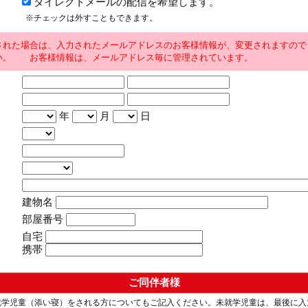
ダイレクトメールの配信を希望します。
※チェックは外すこともできます。
された場合は、入力されたメールアドレスのお客様情報が、変更されますので
い。 お客様情報は、メールアドレス毎に管理されています。
年
月
日
建物名
部屋番号
自宅
携帯
ご同伴者様
就学児童（添い寝）をされる方についてもご記入ください。未就学児童は、最後に入