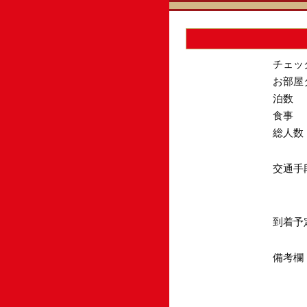
チェッ
お部屋
泊数
食事
総人数
交通手
到着予
備考欄