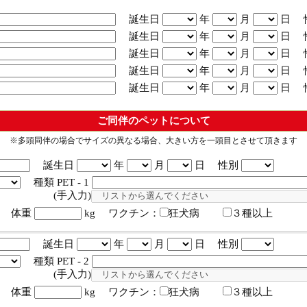
誕生日
年
月
日 
誕生日
年
月
日 
誕生日
年
月
日 
誕生日
年
月
日 
誕生日
年
月
日 
ご同伴のペットについて
※多頭同伴の場合でサイズの異なる場合、大きい方を一頭目とさせて頂きます
誕生日
年
月
日 性別
種類 PET - 1
入力)
体重
kg ワクチン：
狂犬病
３種以上
誕生日
年
月
日 性別
種類 PET - 2
入力)
体重
kg ワクチン：
狂犬病
３種以上