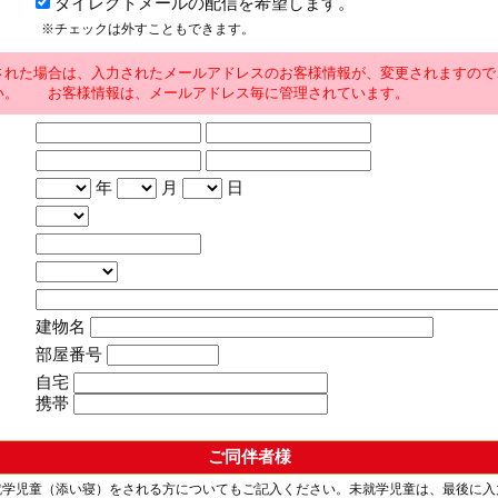
ダイレクトメールの配信を希望します。
※チェックは外すこともできます。
された場合は、入力されたメールアドレスのお客様情報が、変更されますので
い。 お客様情報は、メールアドレス毎に管理されています。
年
月
日
建物名
部屋番号
自宅
携帯
ご同伴者様
就学児童（添い寝）をされる方についてもご記入ください。未就学児童は、最後に入