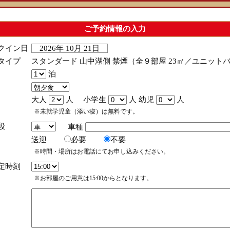
ご予約情報の入力
クイン日
2026年 10月 21日
タイプ
スタンダード 山中湖側 禁煙（全９部屋 23㎡／ユニットバ
泊
大人
人 小学生
人 幼児
人
※未就学児童（添い寝）は無料です。
段
車種
送迎
必要
不要
※時間・場所はお電話にてお申し込みください。
定時刻
※お部屋のご用意は15:00からとなります。