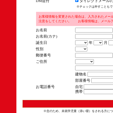
DM送付
ダイレクトメールの
※チェックは外すこともで
お客様情報を変更された場合は、入力されたメー
注意をしてください。 お客様情報は、メールア
お名前
お名前(カナ)
誕生日
年
月
性別
郵便番号
ご住所
建物名
部屋番号
お電話番号
自宅
携帯
※念のため、未就学児童（添い寝）をされる方につ