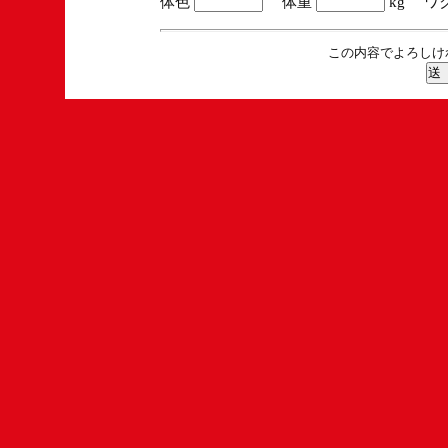
体色
体重
kg ワ
この内容でよろしけ