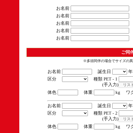
お名前
お名前
お名前
お名前
お名前
ご同
※多頭同伴の場合でサイズの異
お名前
誕生日
区分
種類 PET - 1
(手入力)
体色
体重
kg ワ
お名前
誕生日
区分
種類 PET - 2
(手入力)
体色
体重
kg ワ