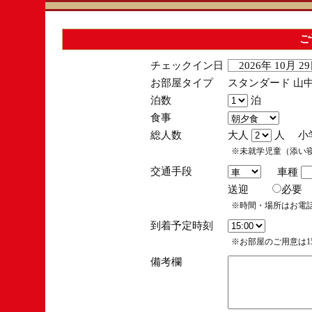
ご
チェックイン日
2026年 10月 
お部屋タイプ
スタンダード 山中
泊数
泊
食事
総人数
大人
人 小
※未就学児童（添い
交通手段
車種
送迎
必
※時間・場所はお電
到着予定時刻
※お部屋のご用意は15
備考欄